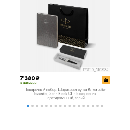
1951110_5103184
7'380
₽
6'770
в наличии
в наличии
Подарочный набор: Шариковая ручка Parker Jotter
Подароч
Essential, Satin Black CT и Ежедневник
Essentia
недатированный, серый