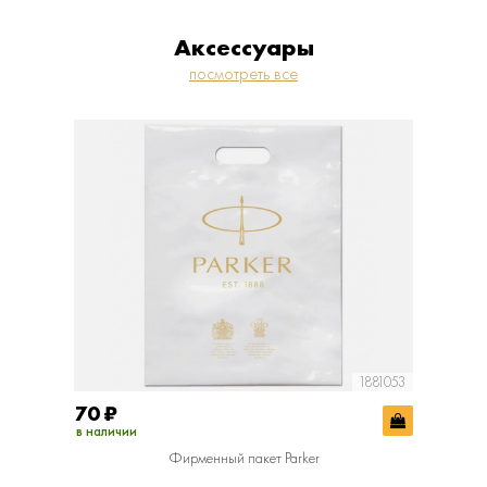
Аксессуары
посмотреть все
1881053
70
₽
400
₽
в наличии
в наличии
Фирменный пакет Parker
Фир