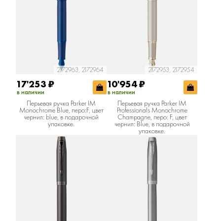
2172963, 2172964
2172953, 2172954
17'253
₽
10'954
₽
в наличии
в наличии
Перьевая ручка Parker IM
Перьевая ручка Parker IM
Monochrome Blue, перо:F, цвет
Professionals Monochrome
чернил: blue, в подарочной
Champagne, перо: F, цвет
упаковке.
чернил: Blue, в подарочной
упаковке.