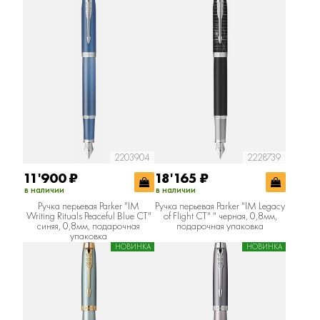
2203904
2228739
11'900
₽
18'165
₽
в наличии
в наличии
Ручка перьевая Parker "IM
Ручка перьевая Parker "IM Legacy
Writing Rituals Peaceful Blue CT"
of Flight CT" " черная, 0,8мм,
синяя, 0,8мм, подарочная
подарочная упаковка
упаковка
НОВИНКА
НОВИНКА