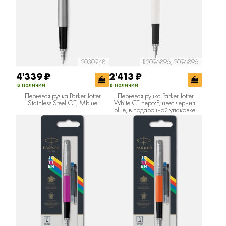
2030948
R2096896, 2096896
4'339
₽
2'413
₽
в наличии
в наличии
Перьевая ручка Parker Jotter
Перьевая ручка Parker Jotter
Stainless Steel GT, Mblue
White CT перо:F, цвет чернил:
blue, в подарочной упаковке.