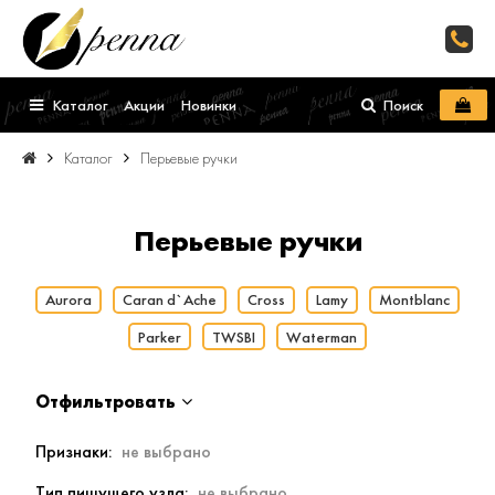
Каталог
Акции
Новинки
Поиск
Каталог
Перьевые ручки
Перьевые ручки
Aurora
Caran d`Ache
Cross
Lamy
Montblanc
Parker
TWSBI
Waterman
Отфильтровать
Признаки
Тип пишущего узла