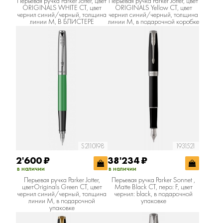
Перьевая ручка Parker Jotter, цвет
Перьевая ручка Parker Jotter, цвет
ORIGINALS WHITE CT, цвет
ORIGINALS Yellow CT, цвет
чернил синий/черный, толщина
чернил синий/черный, толщина
линии M, В БЛИСТЕРЕ
линии M, в подарочной коробке
S2110198
1931521
2'600
₽
38'234
₽
в наличии
в наличии
Перьевая ручка Parker Jotter,
Перьевая ручка Parker Sonnet ,
цветOriginals Green CT, цвет
Matte Black CT, перо: F, цвет
чернил синий/черный, толщина
чернил: black, в подарочной
линии M, в подарочной
упаковке
упаковке