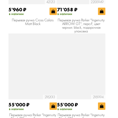
421213
2200949
5'960
₽
71'058
₽
в наличии
в наличии
Перьевая ручка Cross Calais
Перьевая ручка Parker "Ingenuity
Matt Black
ARROW GT", перо:F, цвет
чернил: black, подарочная
упаковка
2182013
2181994
55'000
₽
55'000
₽
в наличии
в наличии
Перьевая ручка Parker "Ingenuity
Перьевая ручка Parker "Ingenuity