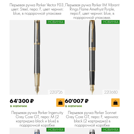
Перьевая ручка Parker Vector F03,
Перьевая ручка Parker IM Vibrant
цвет: Steel, перо: F, цвет чернил:
Rings Flame Amethyst Purple,
blue, в подарочной упаковке
перо:F, цвет чернил: blue, в
подарочной упаковке.
НОВИНКА
НОВИНКА
2213726
2213680
64'300
₽
60'007
₽
в наличии
в наличии
Перьевая ручка Parker Ingenuity
Перьевая ручка Parker Sonnet
Grey Core GT, перо: M (2
Grey Core GT, перо: F, чернила:
картриджа black и blue) в
black (2 картриджа) в
подарочной коробке
подарочной коробке
НОВИНКА
НОВИНКА