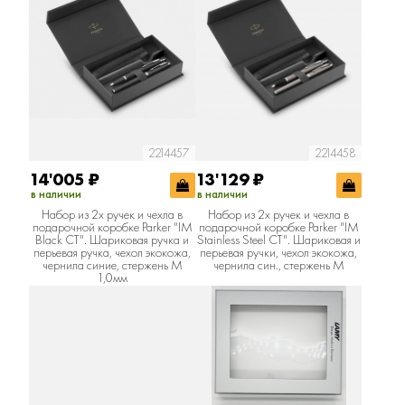
2214457
2214458
14'005
₽
13'129
₽
в наличии
в наличии
Набор из 2х ручек и чехла в
Набор из 2х ручек и чехла в
подарочной коробке Parker "IM
подарочной коробке Parker "IM
Black CT". Шариковая ручка и
Stainless Steel CT". Шариковая и
перьевая ручка, чехол экокожа,
перьевая ручки, чехол экокожа,
чернила синие, стержень М
чернила син., стержень М
1,0мм