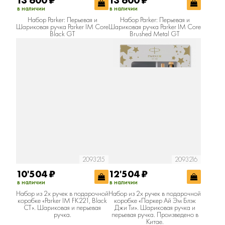
13'600
₽
13'600
₽
в наличии
в наличии
Набор Parker: Перьевая и
Набор Parker: Перьевая и
Шариковая ручка Parker IM Core
Шариковая ручка Parker IM Core
Black GT
Brushed Metal GT
2093215
2093216
10'504
₽
12'504
₽
в наличии
в наличии
Набор из 2х ручек в подарочной
Набор из 2х ручек в подарочной
коробке «Parker IM FK221, Black
коробке «Паркер Ай Эм Блэк
СT». Шариковая и перьевая
Джи Ти». Шариковая ручка и
ручка.
перьевая ручка. Произведено в
Китае.