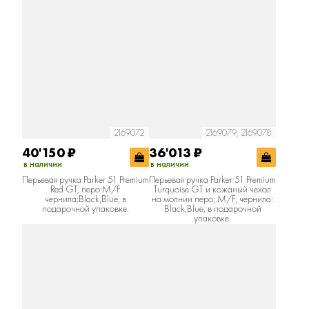
2169072
2169079, 2169078
40'150
₽
36'013
₽
в наличии
в наличии
Перьевая ручка Parker 51 Premium
Перьевая ручка Parker 51 Premium
Red GT, перо:M/F
Turquoise GT и кожаный чехол
чернила:Black,Blue, в
на молнии перо; M/F, чернила:
подарочной упаковке.
Black,Blue, в подарочной
упаковке.