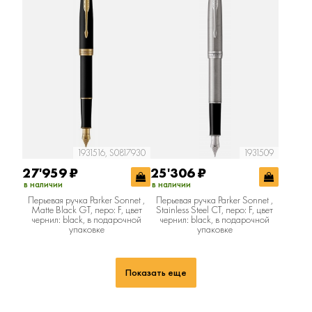
1931516, S0817930
1931509
27'959
₽
25'306
₽
в наличии
в наличии
Перьевая ручка Parker Sonnet ,
Перьевая ручка Parker Sonnet ,
Matte Black GT, перо: F, цвет
Stainless Steel CT, перо: F, цвет
чернил: black, в подарочной
чернил: black, в подарочной
упаковке
упаковке
Показать еще