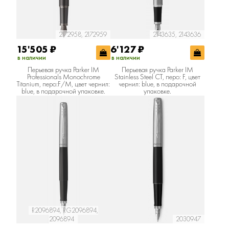
2172958, 2172959
2143635, 2143636
15'505
₽
6'127
₽
в наличии
в наличии
Перьевая ручка Parker IM
Перьевая ручка Parker IM
Professionals Monochrome
Stainless Steel CT, перо: F, цвет
Titanium, перо:F/M, цвет чернил:
чернил: blue, в подарочной
blue, в подарочной упаковке.
упаковке.
R2096894, RG2096894,
2096894
2030947