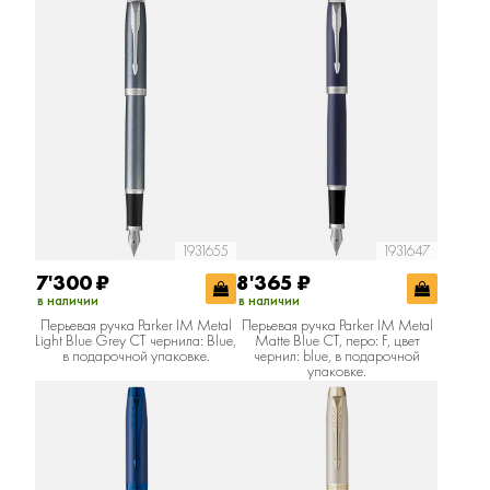
1931655
1931647
7'300
₽
8'365
₽
в наличии
в наличии
Перьевая ручка Parker IM Metal
Перьевая ручка Parker IM Metal
Light Blue Grey CT чернила: Blue,
Matte Blue CT, перо: F, цвет
в подарочной упаковке.
чернил: blue, в подарочной
упаковке.