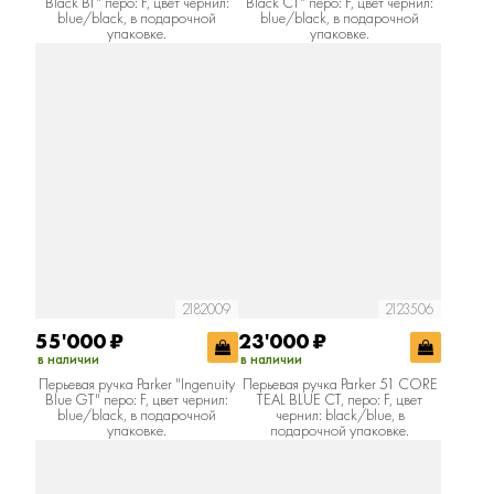
Black BT" перо: F, цвет чернил:
Black CT" перо: F, цвет чернил:
blue/black, в подарочной
blue/black, в подарочной
упаковке.
упаковке.
2182009
2123506
55'000
₽
23'000
₽
в наличии
в наличии
Перьевая ручка Parker "Ingenuity
Перьевая ручка Parker 51 CORE
Blue GT" перо: F, цвет чернил:
TEAL BLUE CT, перо: F, цвет
blue/black, в подарочной
чернил: black/blue, в
упаковке.
подарочной упаковке.