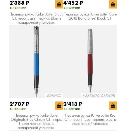
2'388
₽
4'452
₽
в наличии
в наличии
Перьевая ручка Parker Jotter Black
Перьевая ручка Parker Jotter Core
CT, перо:F, цвет чернил: blue, в
2018 Bond Street Black CT
подарочной упаковке.
2096900
R2096898, 2096898
2'707
₽
2'413
₽
в наличии
в наличии
Перьевая ручка Parker Jotter
Перьевая ручка Parker Jotter Red
Originals Blue Chrom CT , перо:
CT , перо: F, цвет чернил: blue, в
F, цвет чернил: blue, в
подарочной упаковке
подарочной упаковке.