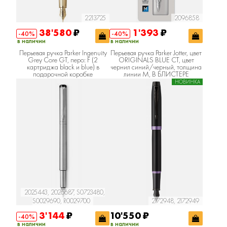
2213725
2096858
38'580
₽
1'393
₽
-40%
-40%
в наличии
в наличии
Перьевая ручка Parker Ingenuity
Перьевая ручка Parker Jotter, цвет
Grey Core GT, перо: F (2
ORIGINALS BLUE CT, цвет
картриджа black и blue) в
чернил синий/черный, толщина
подарочной коробке
линии M, В БЛИСТЕРЕ
НОВИНКА
2025443, 2026687, S0723480,
S0029690, R0029700
2172948, 2172949
3'144
₽
10'550
₽
-40%
в наличии
в наличии