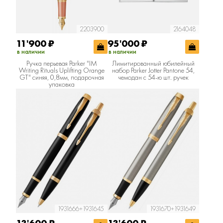
2203900
2164048
11'900
₽
95'000
₽
в наличии
в наличии
Ручка перьевая Parker "IM
Лимитированный юбилейный
Writing Rituals Uplifting Orange
набор Parker Jotter Pantone 54,
GT" синяя, 0,8мм, подарочная
чемодан с 54-ю шт. ручек
упаковка
1931666+1931645
1931670+1931649