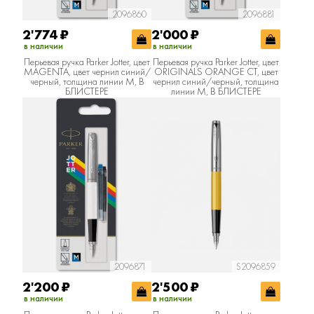
2096860
2096881
2'774
₽
2'000
₽
в наличии
в наличии
Перьевая ручка Parker Jotter, цвет
Перьевая ручка Parker Jotter, цвет
MAGENTA, цвет чернил синий/
ORIGINALS ORANGE CT, цвет
черный, толщина линии M, В
чернил синий/черный, толщина
БЛИСТЕРЕ
линии M, В БЛИСТЕРЕ
2096871
S2096859
2'200
₽
2'500
₽
в наличии
в наличии