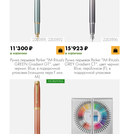
2203891, 2203892
2203896
11'300
₽
15'923
₽
в наличии
в наличии
Ручка перьевая Parker "IM Rituals
Ручка перьевая Parker "IM Rituals
GREEN Gradient GT", цвет
GREY Gradient CT", цвет чернил:
чернил: Blue, в подарочной
Blue, пероТонкое (F), в
упаковке (толщина пера F или
подарочной упаковке
M)
НОВИНКА