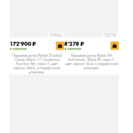
1931365
2127741
172'900
₽
8'278
₽
в наличии
в наличии
Перьевая ручка Parker Duofold
Перьевая ручка Parker IM
Classic Black CT Centennial
Achromatic, Black BT, перо: F,
Fountain Pen, перо: F, цвет
цвет чернил: blue, в подарочной
чернил: black, в подарочной
упаковке.
упаковке.