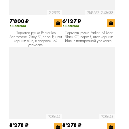
2127619
2143637, 2143638
7'800
₽
6'127
₽
в наличии
в наличии
Перьевая ручка Parker IM
Перьевая ручка Parker IM Mat
Achromatic, Grey BT, перо: F, цвет
Black CT, перо: F, цвет чернил:
чернил: blue, в подарочной
blue, в подарочной упаковке.
упаковке.
1931644
1931645
8'278
₽
8'278
₽