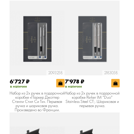
2093258
2183058
6'727
₽
7'978
₽
в наличии
в наличии
Набор из 2х ручек в подарочной
Набор из 2х ручек в подарочной
коробке «Паркер Джоттер
коробке Parker IM "Duo"
Стэнли Стил Си Ти». Перьевая
Stainless Steel CT;. Шариковая и
ручка и шариковая ручка.
перьевая ручка.
Произведено во Франции.