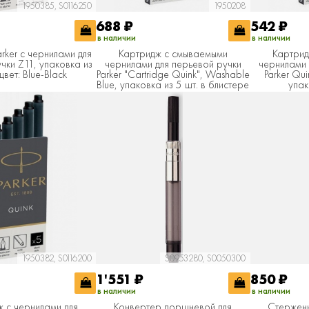
1950385, S0116250
1950208
688
₽
542
₽
в наличии
в наличии
rker с чернилами для
Картридж с смываемыми
Картрид
чки Z11, упаковка из
чернилами для перьевой ручки
чернилами 
 цвет: Blue-Black
Parker "Cartridge Quink", Washable
Parker Qu
Blue, упаковка из 5 шт. в блистере
упак
1950382, S0116200
S0953280, S0050300
1'551
₽
850
₽
в наличии
в наличии
 с чернилами для
Конвертер поршневой для
Стержень 