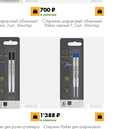
2166544
2166541
700
₽
в наличии
ариковый объемный
Стержень шариковый объемный
ний, 2шт., блистер
Parker чёрный F, 2шт., блистер
1950325
1950373
1'388
₽
в наличии
er для ручки-роллера
Стержни Parker для шариковой