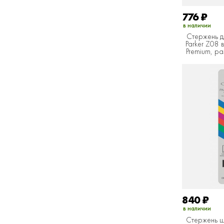
776
₽
в наличии
Стержень д
Parker Z08 
Premium, ра
840
₽
в наличии
Стержень 