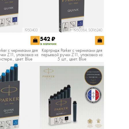
1950403
1950384, S0116240
542
₽
в наличии
rker с чернилами для
Картридж Parker с чернилами для
чки Z11, упаковка из
перьевой ручки Z11, упаковка из
истере., цвет: Blue
5 шт., цвет: Blue