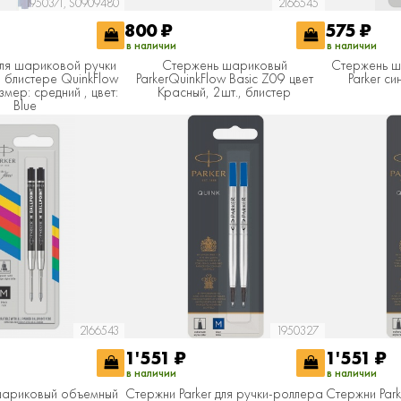
1950371, S0909480
2166545
800
₽
575
₽
в наличии
в наличии
ля шариковой ручки
Стержень шариковый
Стержень ш
в блистере QuinkFlow
ParkerQuinkFlow Basic Z09 цвет
Parker си
змер: средний , цвет:
Красный, 2шт., блистер
Blue
2166543
1950327
1'551
₽
1'551
₽
в наличии
в наличии
шариковый объемный
Стержни Parker для ручки-роллера
Стержни Park