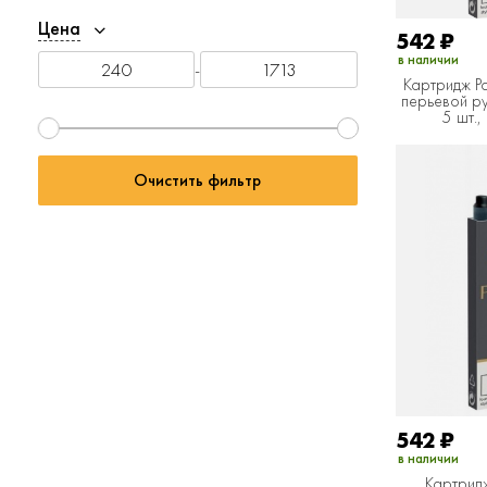
Цена
542
₽
в наличии
-
Картридж Pa
перьевой ру
5 шт.,
Очистить фильтр
542
₽
в наличии
Картридж