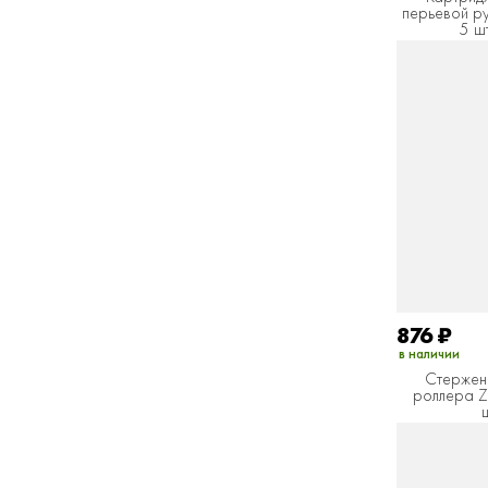
перьевой ру
5 шт
876
₽
в наличии
Стержень
роллера Z0