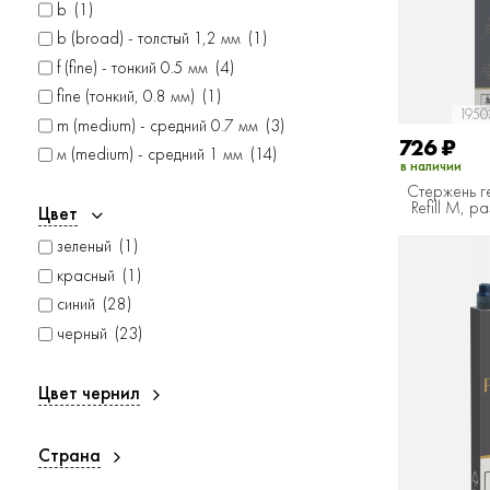
b
1
b (broad) - толстый 1,2 мм
1
f (fine) - тонкий 0.5 мм
4
fine (тонкий, 0.8 мм)
1
1950
m (medium) - средний 0.7 мм
3
726
₽
м (medium) - средний 1 мм
14
в наличии
Cтержень ге
Refill M, р
Цвет
зеленый
1
красный
1
синий
28
черный
23
Цвет чернил
Страна