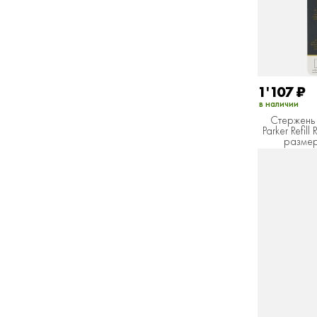
1'107
₽
в наличии
Стержень 
Parker Refill
размер: