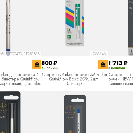
68, S0909420, R1950368
2166546
800
₽
1'713
₽
в наличии
в наличии
arker для шариковой
Стержень Parker шариковый Parker
Стержень ге
 блистере QuinkFlow
QuinkFlow Basic Z09, 2шт.,
ручек NEW Pa
ер: тонкий, цвет: Blue
блистер
толщина лини