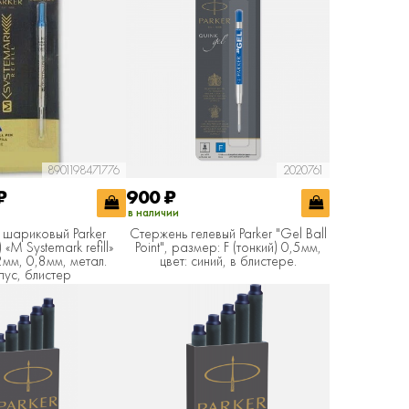
8901198471776
2020761
₽
900
₽
в наличии
 шариковый Parker
Cтержень гелевый Parker "Gel Ball
 «M Systemark refill»
Point", размер: F (тонкий) 0,5мм,
2мм, 0,8мм, метал.
цвет: синий, в блистере.
пус, блистер