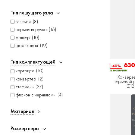
Тип пишущего узла
гелевая
8
перьевая ручка
16
роллер
10
шариковая
19
Тип комплектующей
63
-40%
в наличии
картридж
10
Конверт
конвертер
2
перьевой р
Z12
стержень
37
флакон с чернилами
4
Материал
Размер пера