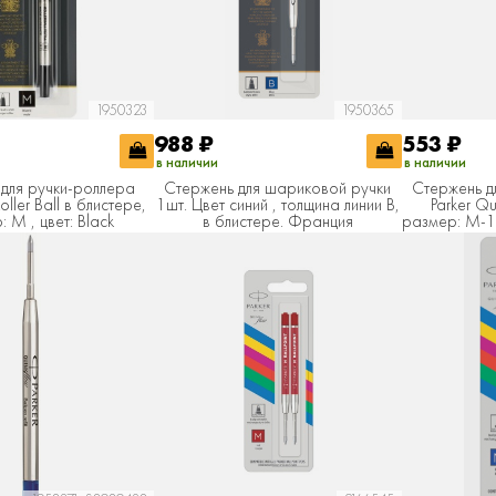
1950323
1950365
988
₽
553
₽
в наличии
в наличии
для ручки-роллера
Стержень для шариковой ручки
Стержень д
 Roller Ball в блистере,
1шт. Цвет синий , толщина линии B,
Parker Q
 M , цвет: Black
в блистере. Франция
размер: M-1м