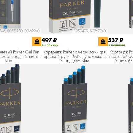
346, S0881280, S0169240
1950409, S0767240
497
₽
537
₽
в наличии
в наличии
левый Parker Gel Pen
Картридж Parker с чернилами для
Картридж Pa
азмер: средний, цвет:
перьевой ручки MINI, упаковка из
перьевой ру
Blue
6 шт., цвет: Blue
5 шт в бл