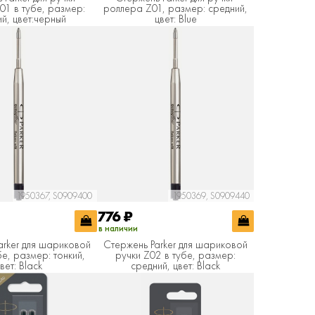
01 в тубе, размер:
роллера Z01, размер: средний,
й, цвет:черный
цвет: Blue
1950367, S0909400
1950369, S0909440
776
₽
в наличии
arker для шариковой
Стержень Parker для шариковой
бе, размер: тонкий,
ручки Z02 в тубе, размер:
вет: Black
средний, цвет: Black