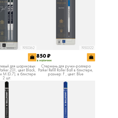
1950362
1950322
850
₽
в наличии
левый для шариковых
Стержень для ручки-роллера
rker Z01, цвет Black,
Parker Refill Roller Ball в блистере,
и M (0.7), в блистере
размер: F , цвет: Blue
2 шт.