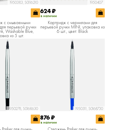
1950383, S0116210
1950407
624
₽
в наличии
ж с смываемыми
Картридж с чернилами для
для перьевой ручки
перьевой ручки MINI, упаковка из
ink, Washable Blue,
6 шт., цвет: Black
овка из 5 шт.
1950278, S0168630
1950311, S0168730
876
₽
в наличии
Parker для ручки-
Стержень Parker для ручки-