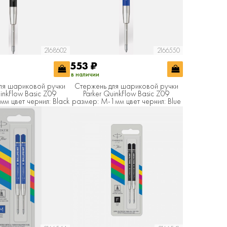
2168602
2166550
553
₽
в наличии
ля шариковой ручки
Стержень для шариковой ручки
uinkFlow Basic Z09
Parker QuinkFlow Basic Z09
м цвет чернил: Black
размер: M-1мм цвет чернил: Blue