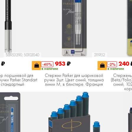
S0953290, S0102040
2119152
0
₽
953
₽
240
-40%
-2%
в наличии
в наличии
ер поршневой для
Стержни Parker для шариковой
Стержень
учки Parker Standart
ручки 3шт. Цвет синий, толщина
(Beta/Folio)
 стандартный
линии М, в блистере. Франция
синий, 10
кор