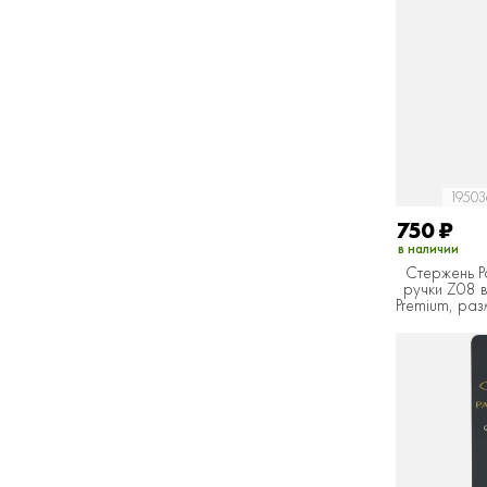
19503
750
₽
в наличии
Стержень P
ручки Z08 в
Premium, разм