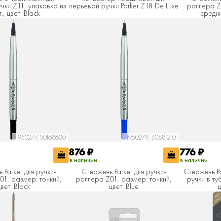
чки Z11, упаковка из
перьевой ручки Parker Z18 De Luxe
роллера Z
., цвет: Black
средни
1950277, S0168600
1950279, S0881210
876
₽
776
₽
в наличии
в наличии
 Parker для ручки-
Стержень Parker для ручки-
Стержень P
1, размер: тонкий,
роллера Z01, размер: тонкий,
ручки в ту
цвет: Black
цвет: Blue
ц