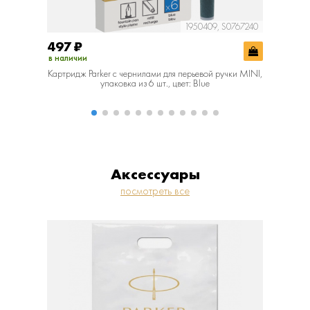
1950409, S0767240
497
₽
537
₽
в наличии
в наличии
Картридж Parker с чернилами для перьевой ручки MINI,
Картридж
упаковка из 6 шт., цвет: Blue
уп
Аксессуары
посмотреть все