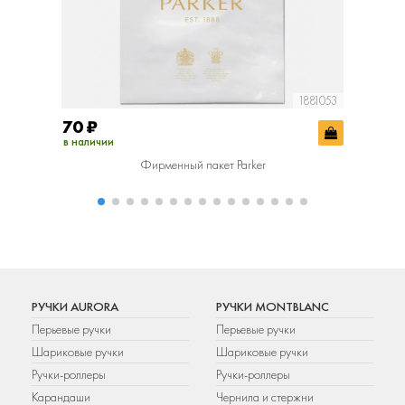
1881053
70
₽
400
₽
в наличии
в наличии
Фирменный пакет Parker
Фир
РУЧКИ AURORA
РУЧКИ MONTBLANC
Перьевые ручки
Перьевые ручки
Шариковые ручки
Шариковые ручки
Ручки-роллеры
Ручки-роллеры
Карандаши
Чернила и стержни