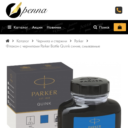
Каталог
Акции
Новинки
Поиск
Каталог
Чернила и стержни
Parker
Флакон с чернилами Parker Bottle Quink синие, смываемые