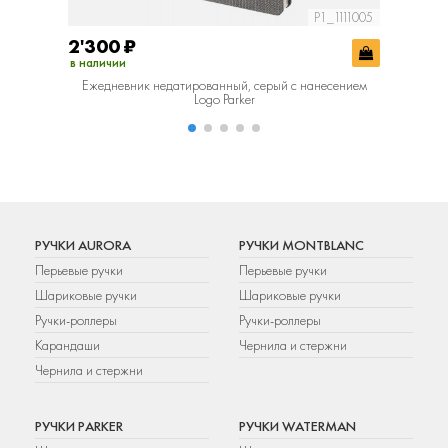
P1_1111005
2'300
₽
2'300
в наличии
в наличии
Ежедневник недатированный, серый c нанесением
Ежеднев
Logo Parker
РУЧКИ AURORA
РУЧКИ MONTBLANC
Перьевые ручки
Перьевые ручки
Шариковые ручки
Шариковые ручки
Ручки-роллеры
Ручки-роллеры
Карандаши
Чернила и стержни
Чернила и стержни
РУЧКИ PARKER
РУЧКИ WATERMAN