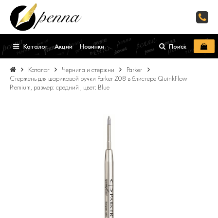
Каталог
Акции
Новинки
Поиск
Каталог
Чернила и стержни
Parker
Стержень для шариковой ручки Parker Z08 в блистере QuinkFlow
Premium, размер: средний , цвет: Blue