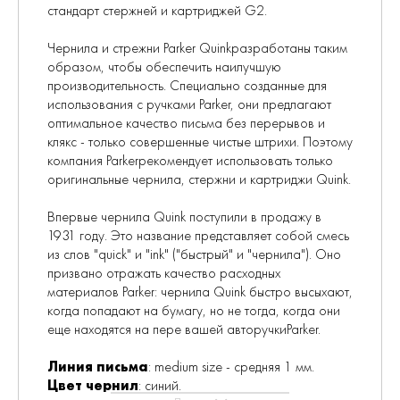
стандарт стержней и картриджей G2.
Чернила и стрежни Parker Quinkразработаны таким
образом, чтобы обеспечить наилучшую
производительность. Специально созданные для
использования с ручками Parker, они предлагают
оптимальное качество письма без перерывов и
клякс - только совершенные чистые штрихи. Поэтому
компания Parkerрекомендует использовать только
оригинальные чернила, стержни и картриджи Quink.
Впервые чернила Quink поступили в продажу в
1931 году. Это название представляет собой смесь
из слов "quick" и "ink" ("быстрый" и "чернила"). Оно
призвано отражать качество расходных
материалов Parker: чернила Quink быстро высыхают,
когда попадают на бумагу, но не тогда, когда они
еще находятся на пере вашей авторучкиParker.
Линия письма
: medium size - средняя 1 мм.
Цвет чернил
: синий.