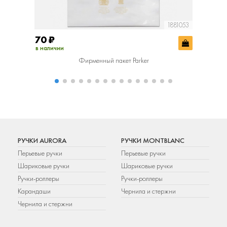
1881053
70
₽
400
₽
в наличии
в наличии
Фирменный пакет Parker
Фир
РУЧКИ AURORA
РУЧКИ MONTBLANC
Перьевые ручки
Перьевые ручки
Шариковые ручки
Шариковые ручки
Ручки-роллеры
Ручки-роллеры
Карандаши
Чернила и стержни
Чернила и стержни