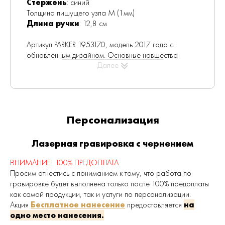
Стержень
: синий
Толщина пишущего узла M (1мм)
Длина ручки
: 12,8 см
Артикул PARKER 1953170, модель 2017 года с
обновленным дизайном. Основные новшества
Далее
коллекции Jotter: корпус из нержавеющей стали,
новый зажим, измененный для соответствия
обновленному имижду бренда и
усовершенствованный легендарный звук "клик",
который становится дополнительным способом
Персонализация
передать качество и мастерство продукта.
Данная ручка позволяет использовать как
шариковый стержень, так и гелевый стержень.
Лазерная гравировка с чернением
Шариковая ручка Parker Jotter Stainless Steel CT
ВНИМАНИЕ! 100% ПРЕДОПЛАТА
поставляется в усовершенствованной подарочной
Просим отнестись с пониманием к тому, что работа по
коробке с обновленным дизайном.
гравировке будет выполнена только после 100% предоплаты
как самой продукции, так и услуги по персонализации.
(Артикулы данной ручки более раннего
Акция
Бесплатное нанесение
предоставляется
на
периода выпуска
: k61, S0705560, S0705540 )
одно место нанесения.
Изменение подарочной упаковки
: С марта