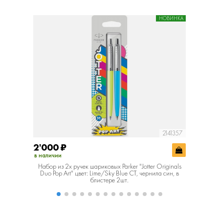
НОВИНКА
2141357
2'000
₽
3'100
в наличии
в наличии
Набор из 2х ручек шариковых Parker "Jotter Originals
Подароч
Duo Pop Art" цвет: Lime/Sky Blue CT, чернила син, в
блистере 2шт.