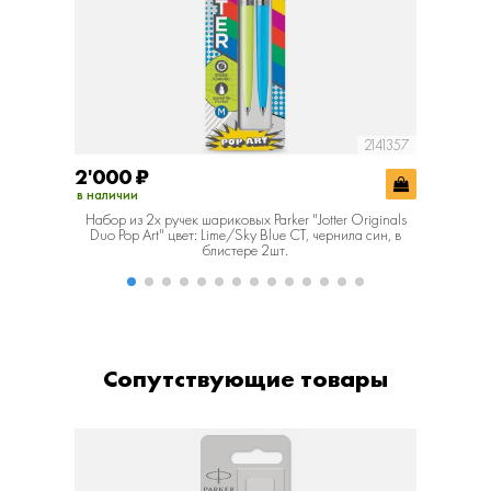
2141357
2'000
₽
3'100
в наличии
в наличии
Набор из 2х ручек шариковых Parker "Jotter Originals
Подароч
Duo Pop Art" цвет: Lime/Sky Blue CT, чернила син, в
блистере 2шт.
Сопутствующие товары