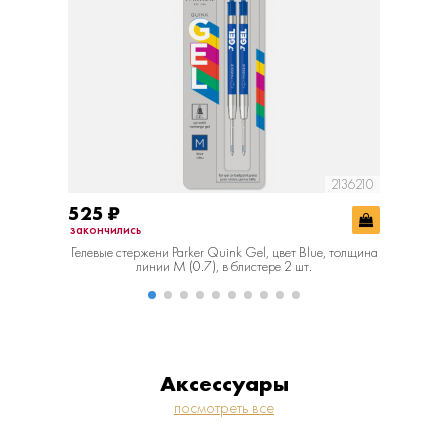
2136210
525
₽
776
₽
закончились
в наличии
Гелевые стержени Parker Quink Gel, цвет Blue, толщина
Стержень
линии M (0.7), в блистере 2 шт.
Аксессуары
посмотреть все