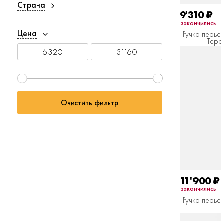
Страна
9'310
₽
закончились
Цена
Ручка перье
Терр
-
Очистить фильтр
11'900
₽
закончились
Ручка перье