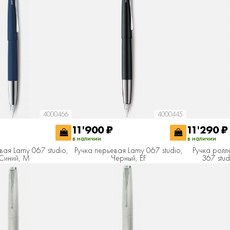
4000466
4000445
11'900
₽
11'290
₽
в наличии
в наличии
вая Lamy 067 studio,
Ручка перьевая Lamy 067 studio,
Ручка ролл
Синий, M
Черный, EF
367 stu