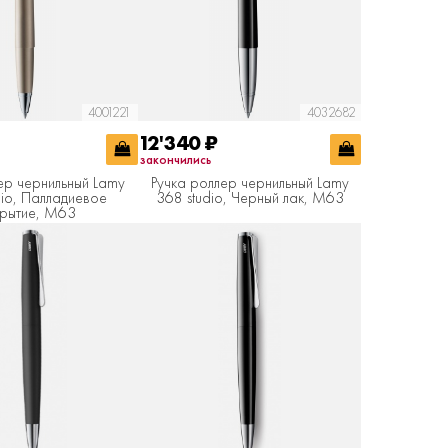
4001221
4032682
12'340
₽
закончились
ер чернильный Lamy
Ручка роллер чернильный Lamy
dio, Палладиевое
368 studio, Черный лак, M63
рытие, M63