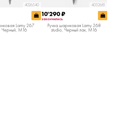
4026540
4032681
10'290
₽
закончились
риковая Lamy 267
Ручка шариковая Lamy 268
o, Черный, M16
studio, Черный лак, M16