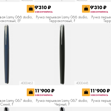
9'310
₽
9'310
₽
закончились
закончились
вая Lamy 066 studio,
Ручка перьевая Lamy 066 studio,
Ручка перье
акотовый, EF
Терракотовый, F
Терр
4000463
4000448
11'900
₽
11'900
₽
закончились
закончились
вая Lamy 067 studio,
Ручка перьевая Lamy 067 studio,
Ручка перье
Синий, F
Черный, F
Ч