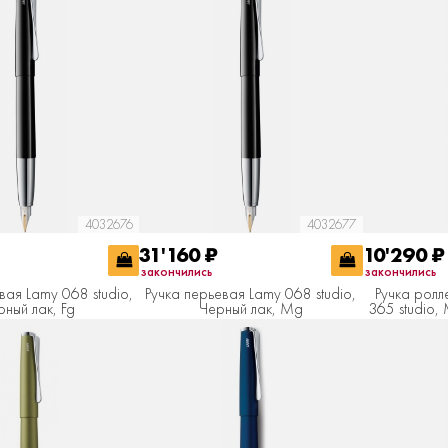
4032676
4032677
31'160
₽
10'290
₽
закончились
закончились
вая Lamy 068 studio,
Ручка перьевая Lamy 068 studio,
Ручка ролл
рный лак, Fg
Черный лак, Мg
365 studio,