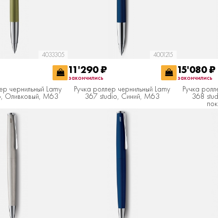
4033305
4001215
11'290
₽
15'080
₽
закончились
закончились
ер чернильный Lamy
Ручка роллер чернильный Lamy
Ручка ролл
o, Оливковый, M63
367 studio, Синий, M63
368 stu
пок