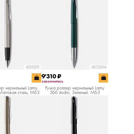
4001209
4032694
9'310
₽
закончились
ер чернильный Lamy
Ручка роллер чернильный Lamy
 Матовая сталь, M63
366 studio, Зеленый, M63