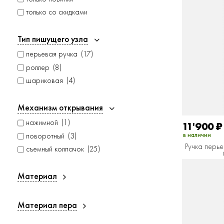
только со скидками
Тип пишущего узла
перьевая ручка
17
роллер
8
шариковая
4
Механизм открывания
нажимной
1
11'900
₽
в наличии
поворотный
3
Ручка перье
съемный колпачок
25
Материал
Материал пера