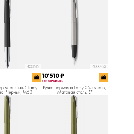
4001212
4000433
10'510
₽
закончились
ер чернильный Lamy
Ручка перьевая Lamy 065 studio,
dio, Черный, M63
Матовая сталь, EF