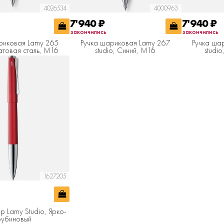
4026534
4000963
7'940
₽
7'940
₽
закончились
закончились
риковая Lamy 265
Ручка шариковая Lamy 267
Ручка ша
Матовая сталь, M16
studio, Синий, M16
studi
1627205
р Lamy Studio, Ярко-
рубиновый