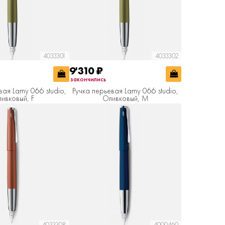
4033301
4033302
9'310
₽
закончились
вая Lamy 066 studio,
Ручка перьевая Lamy 066 studio,
ивковый, F
Оливковый, M
4033308
4000460