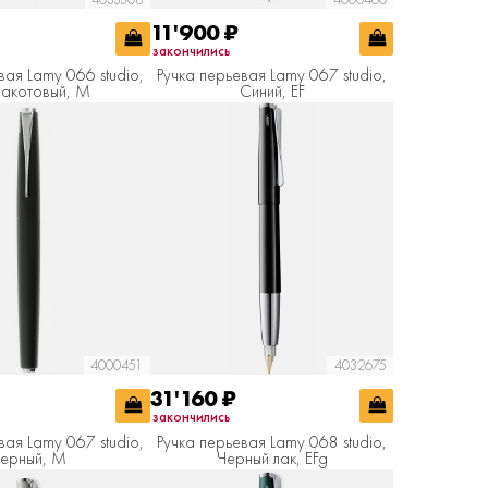
11'900
₽
закончились
вая Lamy 066 studio,
Ручка перьевая Lamy 067 studio,
акотовый, M
Синий, EF
4000451
4032675
31'160
₽
закончились
вая Lamy 067 studio,
Ручка перьевая Lamy 068 studio,
ерный, M
Черный лак, EFg