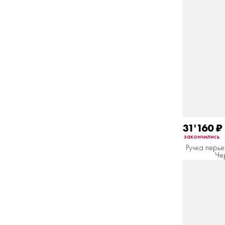
31'160
₽
закончились
Ручка перье
Че