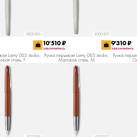
4000436
4000439
10'510
₽
9'310
₽
закончились
закончились
вая Lamy 065 studio,
Ручка перьевая Lamy 065 studio,
Ручка перье
вая сталь, F
Матовая сталь, M
Ол
4033306
4033307