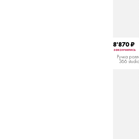
8'870
₽
закончились
Ручка ролл
366 studi