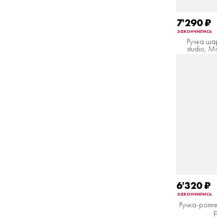
7'290
₽
закончились
Ручка ша
studio, 
6'320
₽
закончились
Ручка-ролле