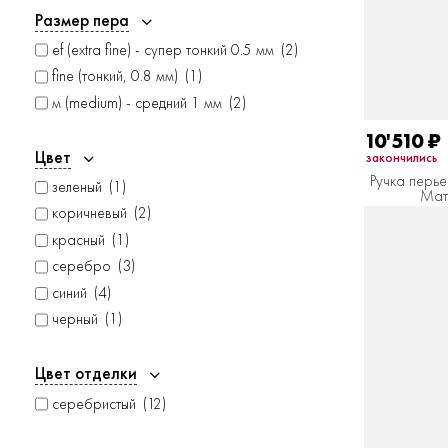
Размер пера
ef (extra fine) - супер тонкий 0.5 мм
2
fine (тонкий, 0.8 мм)
1
м (medium) - средний 1 мм
2
10'510
₽
Цвет
закончились
Ручка перье
зеленый
1
Мато
коричневый
2
красный
1
серебро
3
синий
4
черный
1
Цвет отделки
серебристый
12