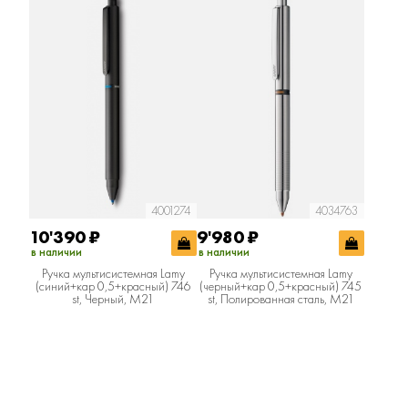
4001274
4034763
10'390
₽
9'980
₽
в наличии
в наличии
Ручка мультисистемная Lamy
Ручка мультисистемная Lamy
(синий+кар 0,5+красный) 746
(черный+кар 0,5+красный) 745
st, Черный, M21
st, Полированная сталь, M21