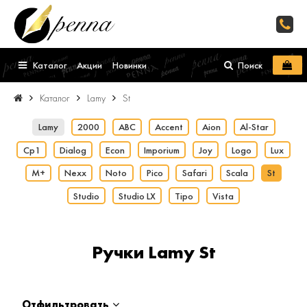
Каталог
Акции
Новинки
Поиск
Каталог
Lamy
St
Lamy
2000
ABC
Accent
Aion
Al-Star
Cp1
Dialog
Econ
Imporium
Joy
Logo
Lux
M+
Nexx
Noto
Pico
Safari
Scala
St
Studio
Studio LX
Tipo
Vista
Ручки Lamy St
Отфильтровать