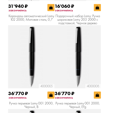
31'940
₽
16'060
₽
закончились
закончились
Карандаш автоматический Lamy
Подарочный набор Lamy: Ручка
102 2000, Матовая сталь, 0,7
шариковая Lamy 203 2000 с
подставкой, Черное дерево
4000005
4000008
36'770
₽
36'770
₽
закончились
закончились
Ручка перьевая Lamy 001 2000,
Ручка перьевая Lamy 001 2000,
Черный, B
Черный, EFg