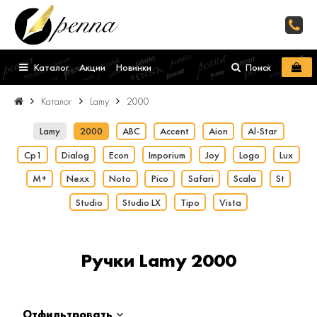
Каталог
Акции
Новинки
Поиск
Каталог
Lamy
2000
Lamy
2000
ABC
Accent
Aion
Al-Star
Cp1
Dialog
Econ
Imporium
Joy
Logo
Lux
M+
Nexx
Noto
Pico
Safari
Scala
St
Studio
Studio LX
Tipo
Vista
Ручки Lamy 2000
Отфильтровать