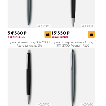
4029585
4001054
54'530
₽
15'550
₽
закончились
закончились
Ручка перьевая Lamy 002 2000,
Ручка роллер чернильный Lamy
Матовая сталь, EFg
301 2000, Черный, M63
4000792
4029630