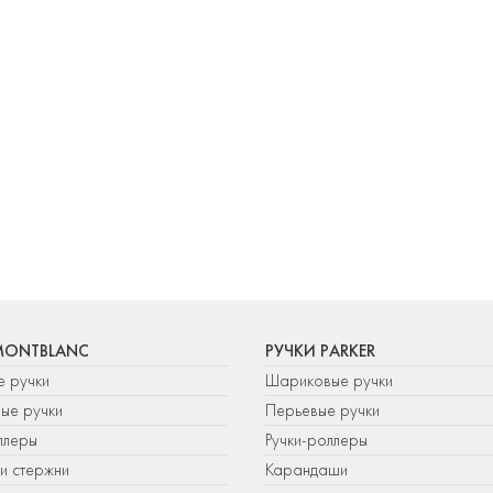
MONTBLANC
РУЧКИ PARKER
е ручки
Шариковые ручки
ые ручки
Перьевые ручки
ллеры
Ручки-роллеры
и стержни
Карандаши