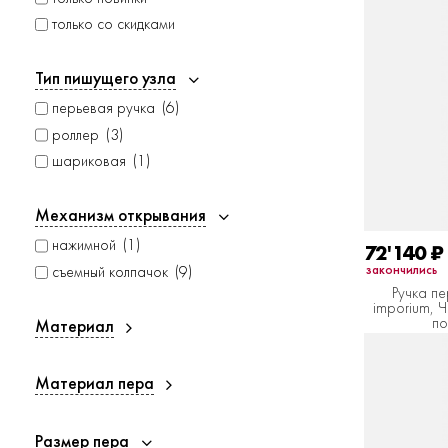
только со скидками
Тип пишущего узла
перьевая ручка
6
роллер
3
шариковая
1
Механизм открывания
нажимной
1
72'140
₽
закончились
съемный колпачок
9
Ручка п
imporium, 
по
Материал
Материал пера
Размер пера