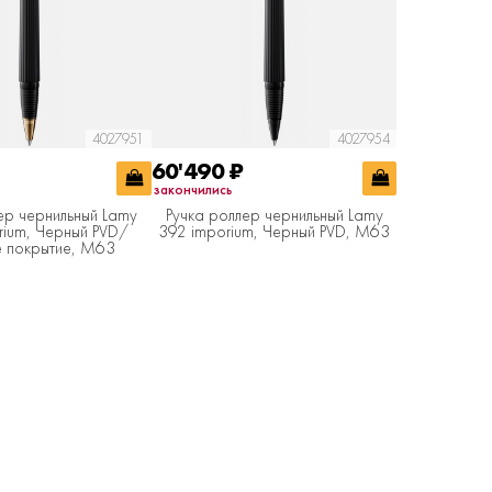
4027951
4027954
60'490
₽
закончились
ер чернильный Lamy
Ручка роллер чернильный Lamy
rium, Черный PVD/
392 imporium, Черный PVD, M63
 покрытие, M63