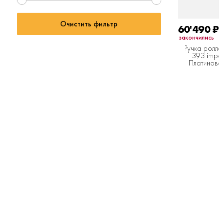
Очистить фильтр
60'490
₽
закончились
Ручка ролл
393 impo
Платинов