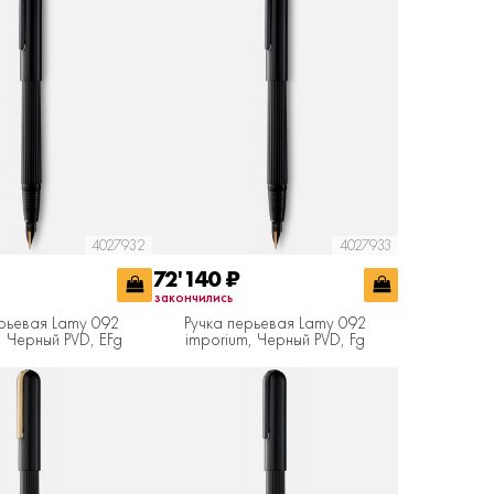
4027932
4027933
72'140
₽
закончились
ерьевая Lamy 092
Ручка перьевая Lamy 092
, Черный PVD, EFg
imporium, Черный PVD, Fg