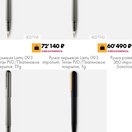
4027941
4027942
72'140
₽
60'490
₽
закончились
закончились
ерьевая Lamy 093
Ручка перьевая Lamy 093
Ручка ролл
итан PVD/Платиновое
imporium, Титан PVD/Платиновое
360 impo
крытие, EFg
покрытие, Fg
Золотое