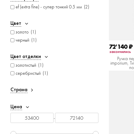
ef (extra fine) - супер тонкий 0.5 мм
2
Цвет
золото
1
черный
1
72'140
₽
закончились
Цвет отделки
Ручка п
imporium, Т
золотистый
1
по
серебристый
1
Страна
Цена
-