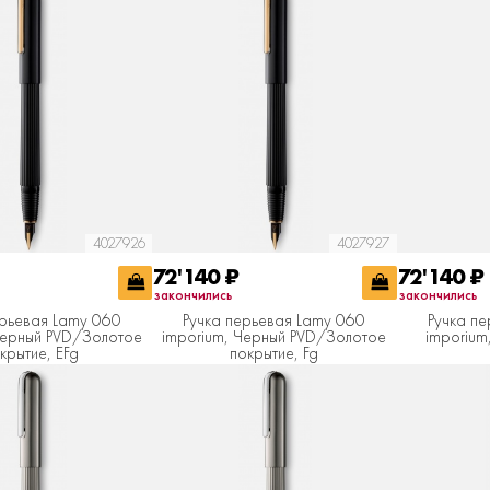
4027926
4027927
72'140
₽
72'140
₽
закончились
закончились
ерьевая Lamy 060
Ручка перьевая Lamy 060
Ручка п
Черный PVD/Золотое
imporium, Черный PVD/Золотое
imporium
крытие, EFg
покрытие, Fg