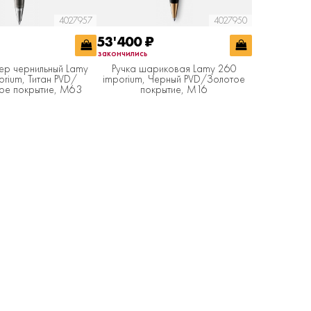
4027957
4027950
53'400
₽
закончились
ер чернильный Lamy
Ручка шариковая Lamy 260
rium, Титан PVD/
imporium, Черный PVD/Золотое
ое покрытие, M63
покрытие, M16