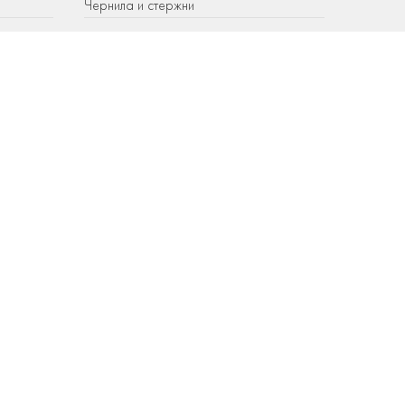
Чернила и стержни
РУЧКИ TWSBI
Перьевые ручки TWSBI
Чернила и стержни TWSBI
ЛИЧНЫЙ КАБИНЕТ
КОНТАКТЫ