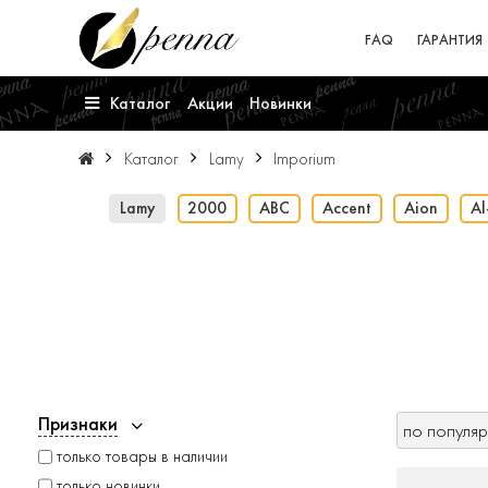
FAQ
ГАРАНТИЯ
Каталог
Акции
Новинки
Каталог
Lamy
Imporium
Lamy
2000
ABC
Accent
Aion
Al
Признаки
только товары в наличии
только новинки