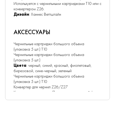
Используется с чернильными картриджами Т10 или с
конвертером Z26.
Дизайн
: Ханнес Веттштайн
АКСЕССУАРЫ
Чернильные картриджи большого объема
(упаковка 5 шт.) Т10
Чернильные картриджи большого объема
(упаковка 5 шт.)
Цвета
: черный, синий, красный, фиолетовый,
бирюзовой, сине-черный, зеленый
Чернильные картриджи большого объема
(упаковка 5 шт.) Т10
Конвертер для чернил Z26/Z27
Конвертер для чернил. Подходит для моделей: Lamy
cp1, logo, st, accent, dialog3, scala, studio, imporium.