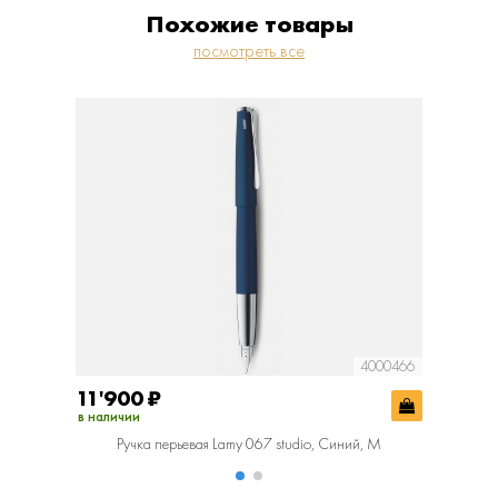
Похожие товары
посмотреть все
4000466
11'900
₽
11'90
в наличии
в наличии
Ручка перьевая Lamy 067 studio, Синий, M
Ручк