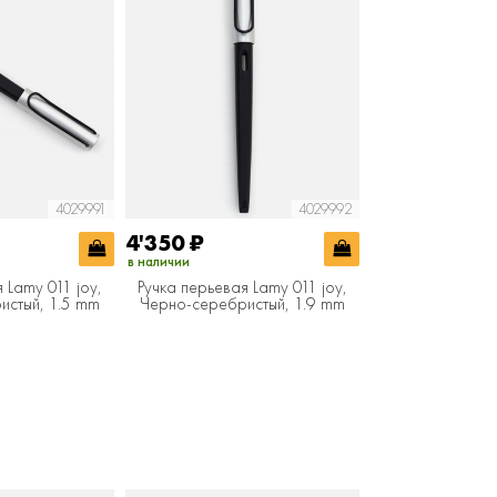
4029991
4029992
4'350
₽
в наличии
 Lamy 011 joy,
Ручка перьевая Lamy 011 joy,
истый, 1.5 mm
Черно-серебристый, 1.9 mm