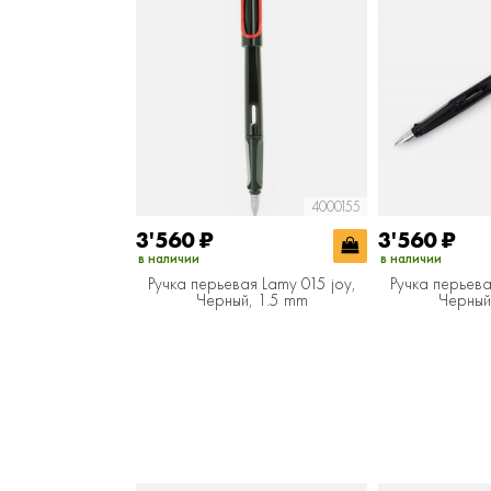
4000155
3'560
₽
3'560
₽
в наличии
в наличии
Ручка перьевая Lamy 015 joy,
Ручка перьева
Черный, 1.5 mm
Черный