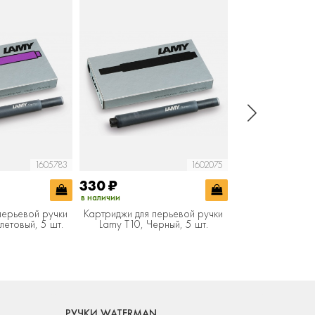
1605783
1602075
330
₽
520
₽
в наличии
в наличии
перьевой ручки
Картриджи для перьевой ручки
Конвертер 
летовый, 5 шт.
Lamy T10, Черный, 5 шт.
РУЧКИ WATERMAN