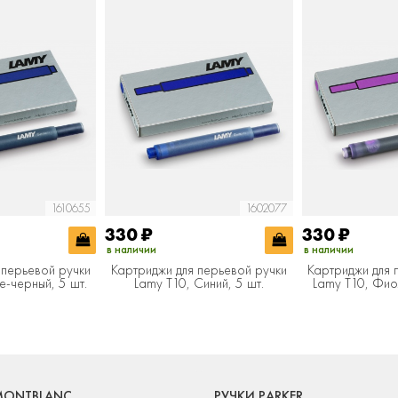
1610655
1602077
330
₽
330
₽
в наличии
в наличии
 перьевой ручки
Картриджи для перьевой ручки
Картриджи для 
е-черный, 5 шт.
Lamy T10, Синий, 5 шт.
Lamy T10, Фио
MONTBLANC
РУЧКИ PARKER