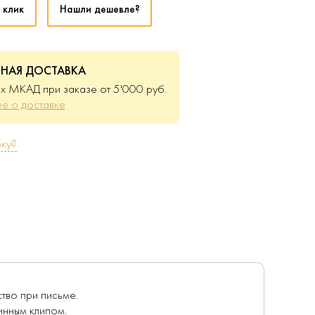
 клик
Нашли дешевле?
ТНАЯ ДОСТАВКА
х МКАД при заказе от 5'000 руб.
е о доставке
ку?
тво при письме.
инным клипом.