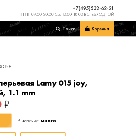
+7(495)532-62-21
ПН-ПТ: 09:00-20:00 СБ: 10:00-18:00 ВС: ВЫХОДНОЙ
Поиск
Корзина
00158
перьевая Lamy 015 joy,
й, 1.1 mm
0
₽
В наличии:
много