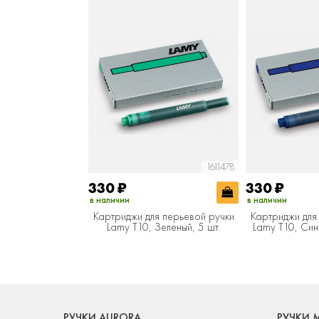
1611478
330
₽
330
₽
в наличии
в наличии
Картриджи для перьевой ручки
Картриджи для
Lamy T10, Зеленый, 5 шт.
Lamy T10, Син
РУЧКИ AURORA
РУЧКИ 