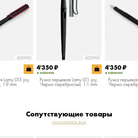
4029995
4029990
4'350
₽
4'350
₽
в наличии
в наличии
я Lamy 015 joy,
Ручка перьевая Lamy 011 joy,
Ручка перьевая
, 1.9 mm
Черно-серебристый, 1.1 mm
Черно-серебр
Сопутствующие товары
посмотреть все