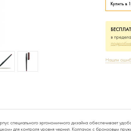
Купить в 1
БЕСПЛА
в предела
подробне
Нашли ошиб
орпус специального эргономичного дизайна обеспечивает удобс
шком» для контроля уровня чернил. Колпачок с бронзовым пруж