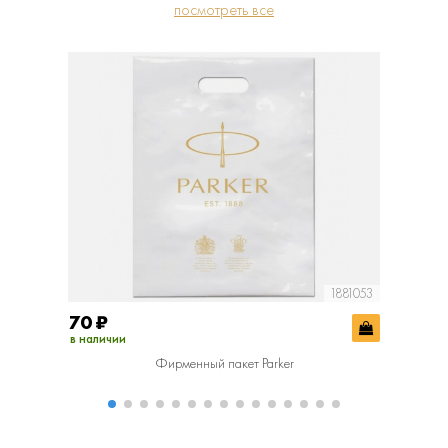
посмотреть все
1881053
70
₽
400
₽
в наличии
в наличии
Фирменный пакет Parker
Фир