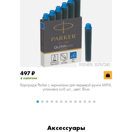
1950409, S0767240
497
₽
537
₽
в наличии
в наличии
Картридж Parker с чернилами для перьевой ручки MINI,
Картридж
упаковка из 6 шт., цвет: Blue
уп
Аксессуары