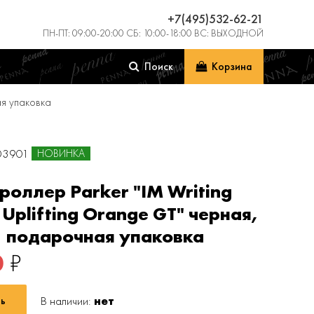
+7(495)532-62-21
ПН-ПТ: 09:00-20:00 СБ: 10:00-18:00 ВС: ВЫХОДНОЙ
Поиск
Корзина
ная упаковка
203901
НОВИНКА
роллер Parker "IM Writing
s Uplifting Orange GT" черная,
, подарочная упаковка
0
₽
В наличии:
нет
ь