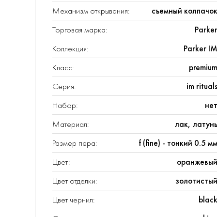
Механизм открывания:
съемный колпачо
Торговая марка:
Parke
Коллекция:
Parker I
Класс:
premiu
Серия:
im ritual
Набор:
не
Материал:
лак, латун
Размер пера:
f (fine) - тонкий 0.5 м
Цвет:
оранжевы
Цвет отделки:
золотисты
Цвет чернил:
blac