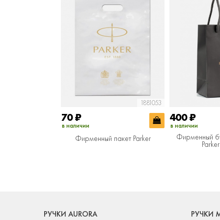
1881053
70
₽
400
₽
в наличии
в наличии
Фирменный б
Фирменный пакет Parker
Parke
РУЧКИ AURORA
РУЧКИ 