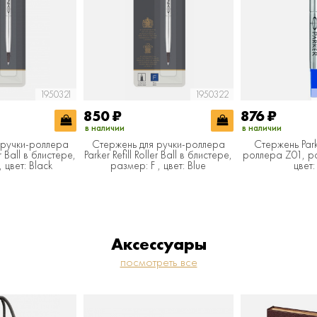
1950321
1950322
850
₽
876
₽
в наличии
в наличии
 ручки-роллера
Стержень для ручки-роллера
Стержень Park
er Ball в блистере,
Parker Refill Roller Ball в блистере,
роллера Z01, р
 цвет: Black
размер: F , цвет: Blue
цвет:
Аксессуары
посмотреть все