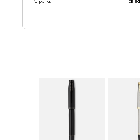
Страна:
chin