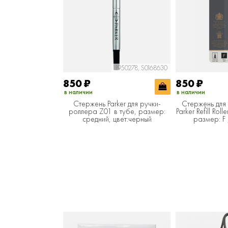
1950278, S0168630
850
₽
850
₽
в наличии
в наличии
Стержень Parker для ручки-
Стержень для
роллера Z01 в тубе, размер:
Parker Refill Roll
средний, цвет:черный
размер: F ,