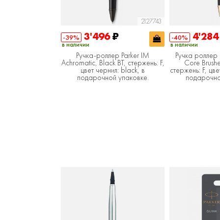
2127743
3'496
₽
4'28
-39%
-40%
в наличии
в наличии
Ручка-роллер Parker IM
Ручка роллер 
Achromatic, Black BT, стержень: F,
Core Brush
цвет чернил: black, в
стержень: F, цве
подарочной упаковке.
подарочно