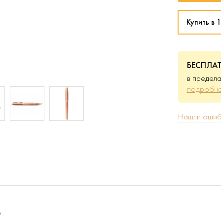
Купить в 1
БЕСПЛА
в предела
подробне
Нашли ошиб
р