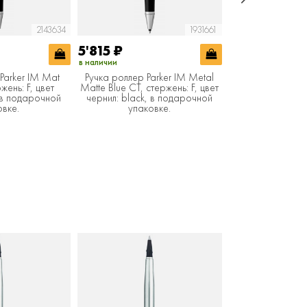
2143634
1931661
5'815
₽
7'000
₽
в наличии
в наличии
Parker IM Mat
Ручка роллер Parker IM Metal
Ручка-роллер
жень: F, цвет
Matte Blue CT, стержень: F, цвет
Achromatic, Grey 
, в подарочной
чернил: black, в подарочной
цвет чернил
овке.
упаковке.
подарочной 