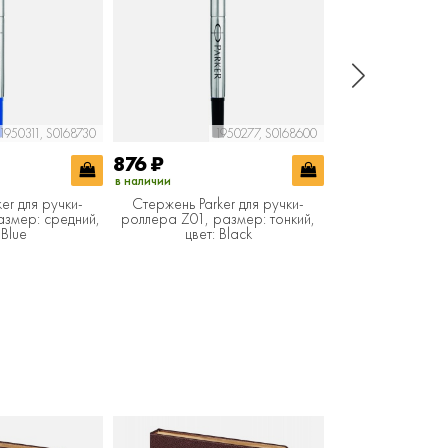
1950311, S0168730
1950277, S0168600
1
876
₽
876
₽
в наличии
в наличии
er для ручки-
Стержень Parker для ручки-
Стержень Parke
азмер: средний,
роллера Z01, размер: тонкий,
роллера Z01, ра
 Blue
цвет: Black
цвет: 