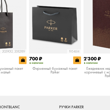
2029012, 2082189
1954614
700
₽
2'300
₽
в наличии
в наличии
умажный пакет
Фирменный бумажный пакет
Ежедневник не
r малый
Parker
коричневый c н
Par
MONTBLANC
РУЧКИ PARKER