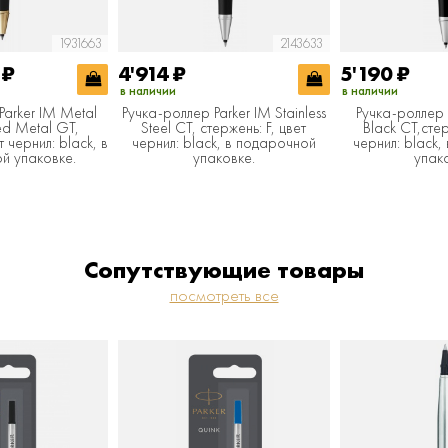
1931663
2143633
4
₽
4'914
₽
5'190
₽
в наличии
в наличии
Parker IM Metal
Ручка-роллер Parker IM Stainless
Ручка-роллер 
ed Metal GT,
Steel CT, стержень: F, цвет
Black CT,стер
т чернил: black, в
чернил: black, в подарочной
чернил: black
й упаковке.
упаковке.
упак
Сопутствующие товары
посмотреть все