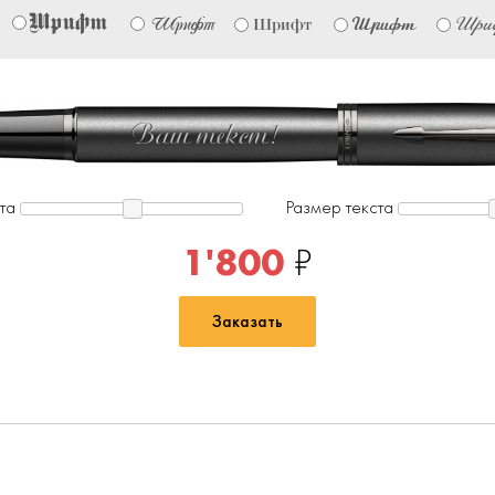
Шрифт
Шрифт
Шри
Шрифт
Шрифт
Ваш текст!
та
Размер текста
1'800
₽
Заказать