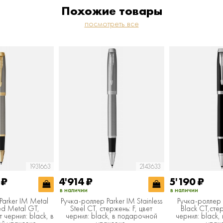
Похожие товары
посмотреть все
1931663
2143633
4
₽
4'914
₽
5'190
₽
в наличии
в наличии
Parker IM Metal
Ручка-роллер Parker IM Stainless
Ручка-роллер 
ed Metal GT,
Steel CT, стержень: F, цвет
Black CT,стер
т чернил: black, в
чернил: black, в подарочной
чернил: black