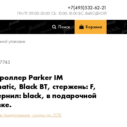
+7(495)532-62-21
ПН-ПТ: 09:00-20:00 СБ: 10:00-18:00 ВС: ВЫХОДНОЙ
Поиск
Корзина
очной упаковке.
27743
роллер Parker IM
atic, Black BT, стержень: F,
ернил: black, в подарочной
ке.
е предложение, скидки до 50%