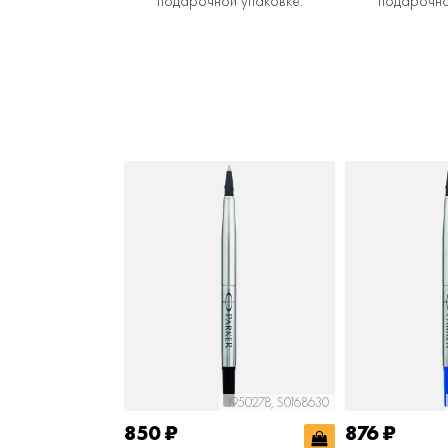
подарочной упаковке.
подарочно
1950278, S0168630
850
₽
876
₽