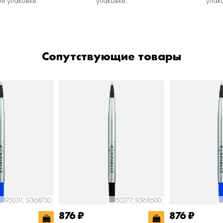
й упаковке.
упаковке.
упак
Сопутствующие товары
1950311, S0168730
1950277, S0168600
876
₽
876
₽