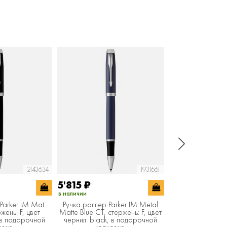
2143634
1931661
5'815
₽
7'140
₽
в наличии
в наличии
Parker IM Mat
Ручка роллер Parker IM Metal
Ручка роллер Pa
жень: F, цвет
Matte Blue CT, стержень: F, цвет
Black GT, стер
, в подарочной
чернил: black, в подарочной
чернил: black,