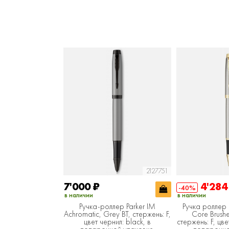
2127751
7'000
₽
4'28
-40%
в наличии
в наличии
Ручка-роллер Parker IM
Ручка роллер 
Achromatic, Grey BT, стержень: F,
Core Brush
цвет чернил: black, в
стержень: F, цве