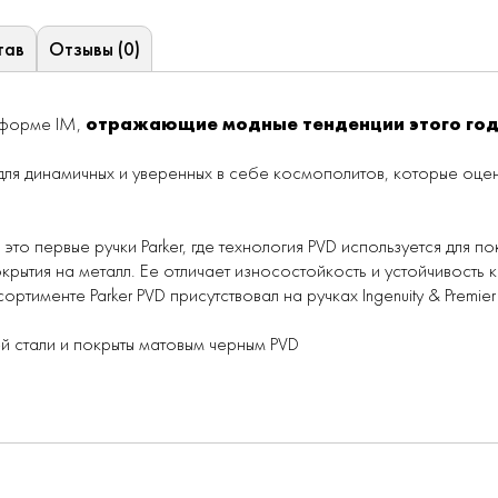
тав
Отзывы (0)
атформе IM,
отражающие модные тенденции этого го
ля динамичных и уверенных в себе космополитов, которые оценя
 это первые ручки Parker, где технология PVD используется для п
крытия на металл. Ее отличает износостойкость и устойчивость к
тименте Parker PVD присутствовал на ручках Ingenuity & Premier
й стали и покрыты матовым черным PVD