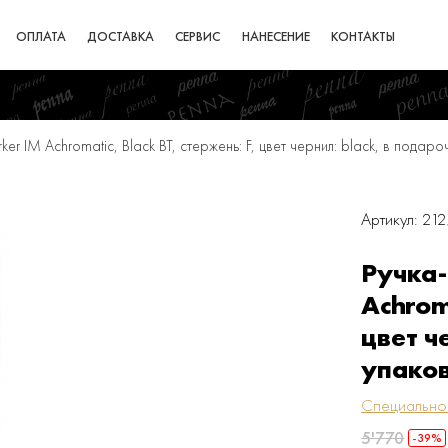
ОПЛАТА
ДОСТАВКА
СЕРВИС
НАНЕСЕНИЕ
КОНТАКТЫ
ker IM Achromatic, Black BT, стержень: F, цвет чернил: black, в подар
Артикул: 21
Ручка-
Achrom
цвет ч
упаков
Специально
5'770
-39%