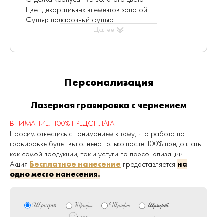
Цвет декоративных элементов золотой
Футляр подарочный футляр
Далее
Упаковка ед. товара подарочная коробка
Толщина линии 0,3 мм
Форма корпуса круглая
Код сменного стержня 241793, 241792, 278262,
278001
Персонализация
Клип нержавеющая сталь
Лазерная гравировка с чернением
ВНИМАНИЕ! 100% ПРЕДОПЛАТА
Просим отнестись с пониманием к тому, что работа по
гравировке будет выполнена только после 100% предоплаты
как самой продукции, так и услуги по персонализации.
Акция
Бесплатное нанесение
предоставляется
на
одно место нанесения.
Шрифт
Шрифт
Шрифт
Шрифт