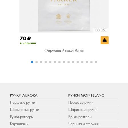
1881053
70
₽
400
₽
в наличии
в наличии
Фирменный пакет Parker
Фир
РУЧКИ AURORA
РУЧКИ MONTBLANC
Перьевые ручки
Перьевые ручки
Шариковые ручки
Шариковые ручки
Ручки-роллеры
Ручки-роллеры
Карандаши
Чернила и стержни