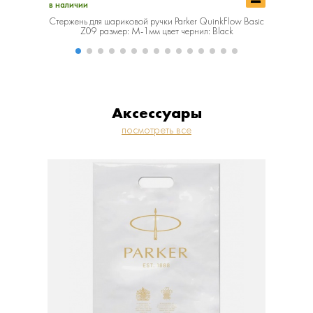
в наличии
в наличии
Стержень для шариковой ручки Parker QuinkFlow Basic
Стержень 
Z09 размер: M-1мм цвет чернил: Black
Z
Аксессуары
посмотреть все