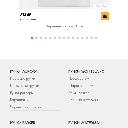
1881053
70
₽
400
₽
в наличии
в наличии
Фирменный пакет Parker
Фир
РУЧКИ AURORA
РУЧКИ MONTBLANC
Перьевые ручки
Перьевые ручки
Шариковые ручки
Шариковые ручки
Ручки-роллеры
Ручки-роллеры
Карандаши
Чернила и стержни
Чернила и стержни
РУЧКИ PARKER
РУЧКИ WATERMAN