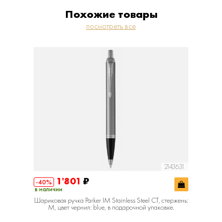
Похожие товары
посмотреть все
2143631
1'801
₽
3'001
-40%
в наличии
в наличии
Шариковая ручка Parker IM Stainless Steel CT, стержень:
Шариковая
M, цвет чернил: blue, в подарочной упаковке.
стержень: 