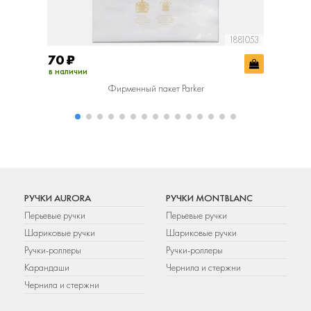
1881053
70
₽
400
₽
в наличии
в наличии
Фирменный пакет Parker
Фир
РУЧКИ AURORA
РУЧКИ MONTBLANC
Перьевые ручки
Перьевые ручки
Шариковые ручки
Шариковые ручки
Ручки-роллеры
Ручки-роллеры
Карандаши
Чернила и стержни
Чернила и стержни