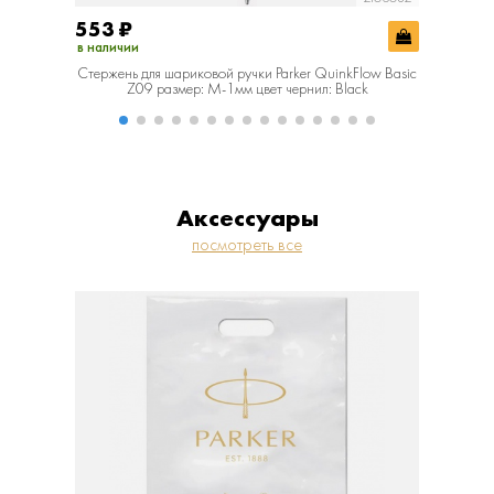
553
₽
553
₽
в наличии
в наличии
Стержень для шариковой ручки Parker QuinkFlow Basic
Стержень 
Z09 размер: M-1мм цвет чернил: Black
Z
Аксессуары
посмотреть все