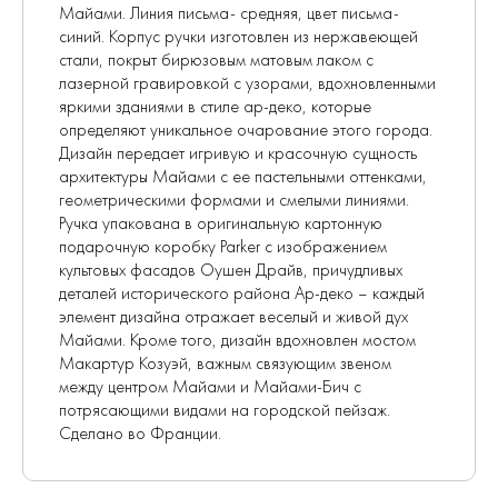
Майами. Линия письма- средняя, цвет письма-
синий. Корпус ручки изготовлен из нержавеющей
стали, покрыт бирюзовым матовым лаком с
лазерной гравировкой с узорами, вдохновленными
яркими зданиями в стиле ар-деко, которые
определяют уникальное очарование этого города.
Дизайн передает игривую и красочную сущность
архитектуры Майами с ее пастельными оттенками,
геометрическими формами и смелыми линиями.
Ручка упакована в оригинальную картонную
подарочную коробку Parker с изображением
культовых фасадов Оушен Драйв, причудливых
деталей исторического района Ар-деко – каждый
элемент дизайна отражает веселый и живой дух
Майами. Кроме того, дизайн вдохновлен мостом
Макартур Козуэй, важным связующим звеном
между центром Майами и Майами-Бич с
потрясающими видами на городской пейзаж.
Сделано во Франции.