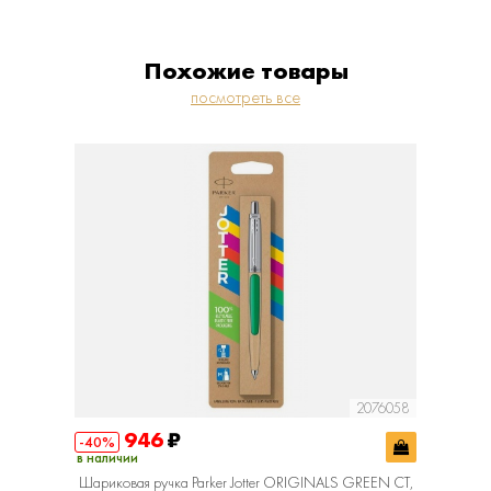
Похожие товары
посмотреть все
R00331
2076058
946
₽
1
-40%
-40%
в наличии
в наличии
Шариковая ручка Parker Jotter ORIGINALS GREEN CT,
Шарик