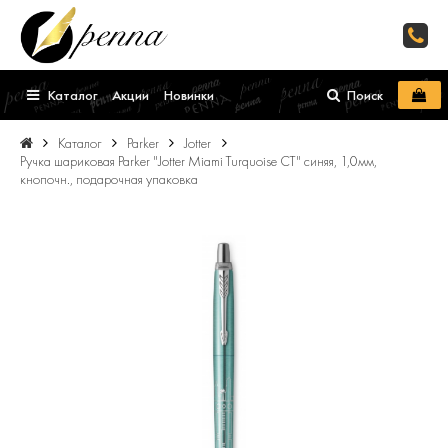
Каталог
Акции
Новинки
Поиск
Каталог
Parker
Jotter
Ручка шариковая Parker "Jotter Miami Turquoise CT" синяя, 1,0мм,
кнопочн., подарочная упаковка