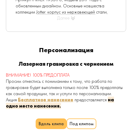
обновленным дизайном. Основные новшества
коллекции Jotter: корпус из нержавеющей стали,
Далее
новый зажим, измененный для соответствия
обновленному имижду бренда и
усовершенствованный легендарный звук "клик",
который становится дополнительным способом
передать качество и мастерство продукта.
Персонализация
Данная ручка позволяет использовать как
шариковый стержень, так и гелевый стержень.
Лазерная гравировка с чернением
Шариковая ручка Parker Jotter Stainless Steel CT
поставляется в усовершенствованной подарочной
ВНИМАНИЕ! 100% ПРЕДОПЛАТА
коробке с обновленным дизайном.
Просим отнестись с пониманием к тому, что работа по
гравировке будет выполнена только после 100% предоплаты
(Артикулы данной ручки более раннего
как самой продукции, так и услуги по персонализации.
периода выпуска
: k61, S0705560, S0705540 )
Акция
Бесплатное нанесение
предоставляется
на
Изменение подарочной упаковки
: С марта
одно место нанесения.
2020 на наших производствах постепенно начался
переход на новые подарочные коробки без
листовок с гарантийным талоном. Это означает, что
Вдоль клипа
Под клипом
уже в апреле Вы можете получить ручки в новых