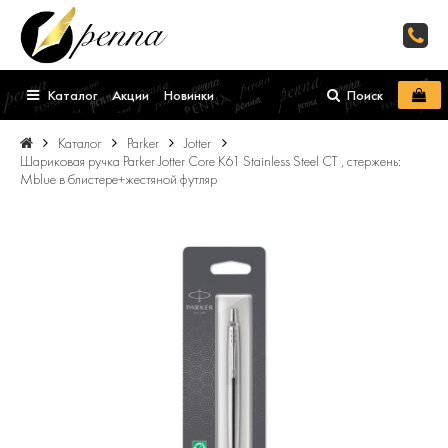
Каталог
Акции
Новинки
Поиск
Каталог
Parker
Jotter
Шариковая ручка Parker Jotter Core K61 Stainless Steel CT , стержень:
Mblue в блистере+жестяной футляр