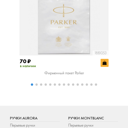
1881053
70
₽
400
₽
в наличии
в наличии
Фирменный пакет Parker
Фир
РУЧКИ AURORA
РУЧКИ MONTBLANC
Перьевые ручки
Перьевые ручки