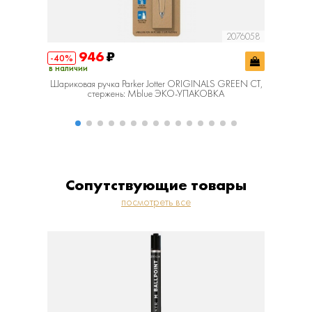
R00331
2076058
946
₽
1
-40%
-40%
в наличии
в наличии
Шариковая ручка Parker Jotter ORIGINALS GREEN CT,
Шарик
стержень: Mblue ЭКО-УПАКОВКА
Сопутствующие товары
посмотреть все