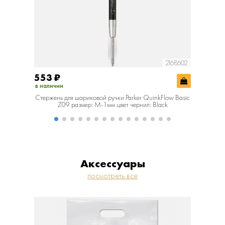
2168602
553
₽
553
₽
в наличии
в наличии
Стержень для шариковой ручки Parker QuinkFlow Basic
Стержень 
Z09 размер: M-1мм цвет чернил: Black
Z
Аксессуары
посмотреть все