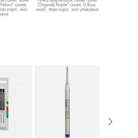
 Yellow" синяя,
Originals Purple" синяя, 0,8мм,
Originals Black, 
лас.корп., эко-
кноп., плас.корп., эко-упаковка
В ЭКО-У
овка