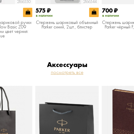
2166550
2166544
575
₽
700
₽
в наличии
в наличии
шариковой ручки
Стержень шариковый объемный
Стержень шари
Flow Basic Z09
Parker синий, 2шт., блистер
Parker чёрный F
м цвет чернил:
lue
Аксессуары
посмотреть все