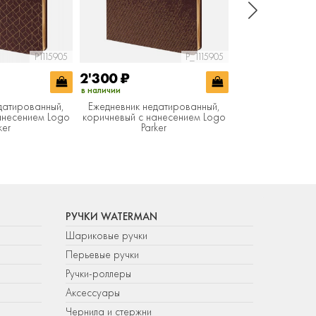
P1115905
P_1115905
2'300
₽
2'300
₽
в наличии
в наличии
датированный,
Ежедневник недатированный,
Ежедневник нед
анесением Logo
коричневый c нанесением Logo
коричневый c на
ker
Parker
Park
РУЧКИ WATERMAN
Шариковые ручки
Перьевые ручки
Ручки-роллеры
Аксессуары
Чернила и стержни