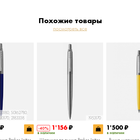
Похожие товары
посмотреть все
33180, S0162780,
33170, 2183338
1953170
0
₽
1'156
₽
1'500
₽
-40%
в наличии
в наличии
а Parker Jotter
Шариковая ручка Parker Jotter
Ручка шариковая