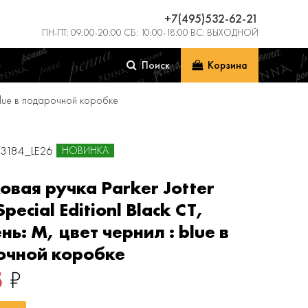
+7(495)532-62-21
ПН-ПТ: 09:00-20:00 СБ: 10:00-18:00 ВС: ВЫХОДНОЙ
Поиск
Корзина
: blue в подарочной коробке
53184_LE26
НОВИНКА
вая ручка Parker Jotter
pecial Editionl Black CT,
нь: M, цвет чернил : blue в
очной коробке
5
₽