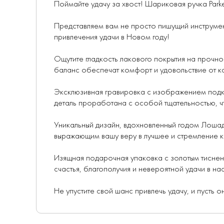
Поймайте удачу за хвост! Шариковая ручка Park
Представляем вам не просто пишущий инструмент
привлечения удачи в Новом году!
Ощутите гладкость лакового покрытия на прочн
баланс обеспечат комфорт и удовольствие от к
Эксклюзивная гравировка с изображением подков
деталь проработана с особой тщательностью, чт
Уникальный дизайн, вдохновленный годом Лошад
выражающим вашу веру в лучшее и стремление к
Изящная подарочная упаковка с золотым тиснени
счастья, благополучия и невероятной удачи в на
Не упустите свой шанс привлечь удачу, и пусть о