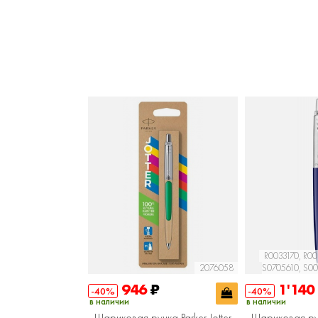
R0033170, R00
2076058
S0705610, S00
946
₽
1'14
-40%
-40%
в наличии
в наличии
Шариковая ручка Parker Jotter
Шариковая ручк