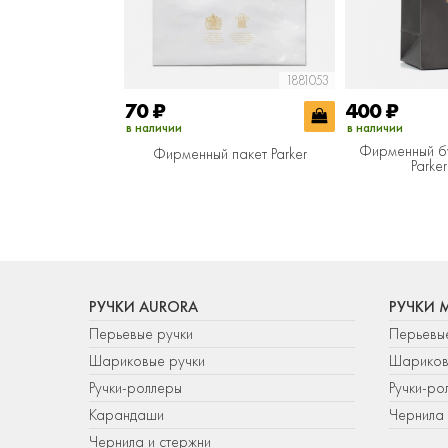
1881053
70
₽
400
₽
в наличии
в наличии
Фирменный б
Фирменный пакет Parker
Parke
РУЧКИ AURORA
РУЧКИ 
Перьевые ручки
Перьевы
Шариковые ручки
Шариков
Ручки-роллеры
Ручки-ро
Карандаши
Чернила 
Чернила и стержни