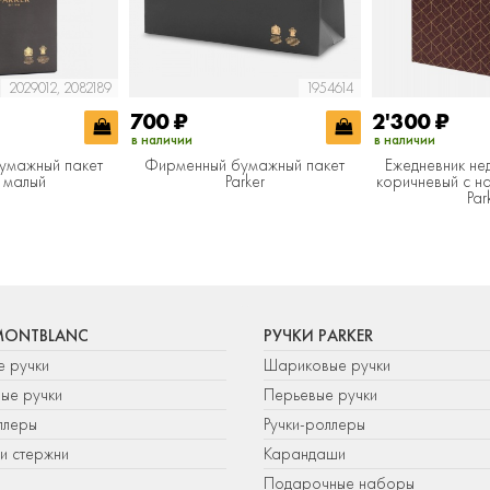
2029012, 2082189
1954614
700
₽
2'300
₽
в наличии
в наличии
умажный пакет
Фирменный бумажный пакет
Ежедневник не
r малый
Parker
коричневый c н
Par
MONTBLANC
РУЧКИ PARKER
е ручки
Шариковые ручки
ые ручки
Перьевые ручки
ллеры
Ручки-роллеры
и стержни
Карандаши
Подарочные наборы