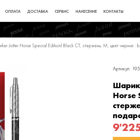
ОПЛАТА
ДОСТАВКА
СЕРВИС
НАНЕСЕНИЕ
КОНТАКТЫ
er Jotter Horse Special Editionl Black CT, стержень: M, цвет чернил 
Артикул: 19
Шарико
Horse S
стерже
подар
9'22