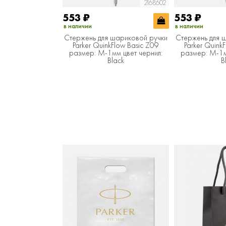
2168602
553
₽
553
₽
в наличии
в наличии
Стержень для шариковой ручки
Стержень для 
Parker QuinkFlow Basic Z09
Parker Quink
размер: M-1мм цвет чернил:
размер: M-1м
Black
B