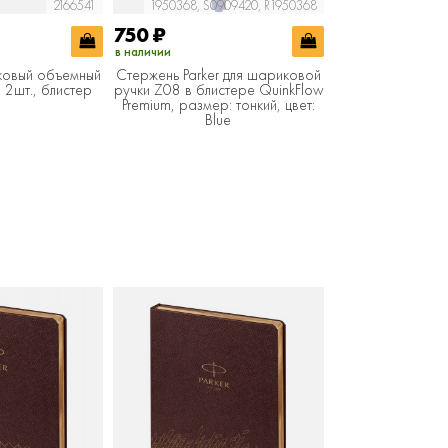
2166541
1950368, S0909420, R1950368
19
750
₽
776
₽
в наличии
в наличии
ковый объемный
Стержень Parker для шариковой
Стержень Parker
, 2шт., блистер
ручки Z08 в блистере QuinkFlow
ручки в тубе, р
Premium, размер: тонкий, цвет:
цвет: 
Blue