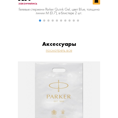
закончились
в наличии
Гелевые стержени Parker Quink Gel, цвет Blue, толщина
Стержень
линии M (0.7), в блистере 2 шт.
Аксессуары
посмотреть все