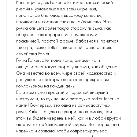
Коллекция ручек Parker Jotter имеет классический
дизайн и узнаваемое во всем мире имя,
популярное благодаря высокому качеству,
прочности и соотношению цена/качество. Эта
ручка олицетворяет такую сторону письма, как
общение - благодаря стильным цветам и
практичной, простой форме. Забавная и приятная
- всегда, везде, Jotter - идеальный представитель
семейства Parker.
Ручка Parker Jotter популярна, динамична и
олицетворяет такую сторону письма, как общение.
Она известна во всем мире своей надежностью и
доступностью, которые делают ее прекрасным
компаньоном на каждый день.
Если вам нужен простой и надежный пишущий
инструмент, то лучше, чем авторучка Parker Jotter не
найти! Во-первых, это одна из самых доступных
ручек Parker. Ее цена не ударит по карману, при
этом вы будете уверены в ней, как и в любой другой
авторучке этой знаменитой фирмы. Во-вторых, она
надежна и создана, чтобы сопровождать вас