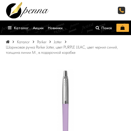
Каталог
Акции
Новинки
Поиск
Каталог
Parker
Jotter
Шариковая ручка Parker Jotter, цвет PURPLE LILAC, цвет чернил синий,
толщина линии M , в подарочной коробке