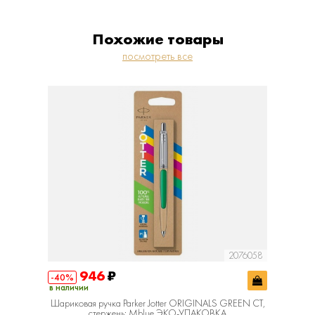
Похожие товары
посмотреть все
R00331
2076058
946
₽
1
-40%
-40%
в наличии
в наличии
Шариковая ручка Parker Jotter ORIGINALS GREEN CT,
Шарик
стержень: Mblue ЭКО-УПАКОВКА