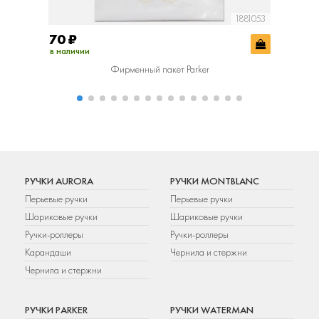
1881053
70
₽
400
₽
в наличии
в наличии
Фирменный пакет Parker
Фир
РУЧКИ AURORA
РУЧКИ MONTBLANC
Перьевые ручки
Перьевые ручки
Шариковые ручки
Шариковые ручки
Ручки-роллеры
Ручки-роллеры
Карандаши
Чернила и стержни
Чернила и стержни
РУЧКИ PARKER
РУЧКИ WATERMAN