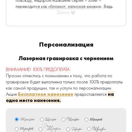
повсюду, недаром название серии – Jotter –
переводится как «блокнот, записная книжка». Ведь
Далее
никогда не знаешь, в какой момент может
понадобиться что-то записать, поэтому лучше
всегда держать при себе простую, но надежную
ручку. В-третьих,
Персонализация
Parker Jotter, несмотря на свою
скромность относится к легендарным
успехам компании, это подтверждает
Лазерная гравировка с чернением
невозмутимая статистика продаж
: 750
миллионов экземпляров по всему миру.
ВНИМАНИЕ! 100% ПРЕДОПЛАТА
Встречаются в серии и редкие экземпляры,
Просим отнестись с пониманием к тому, что работа по
выпускавшиеся много лет назад, и, кто знает, быть
гравировке будет выполнена только после 100% предоплаты
может, со временем именно ваш Parker Jotter станет
как самой продукции, так и услуги по персонализации.
предметом вожделения для коллекционеров?
Акция
Бесплатное нанесение
предоставляется
на
одно место нанесения.
Шариковая ручка цвета PURPLE LILAC (Pantone
2567C), выпущена в ограниченном колличестве
Шрифт
Шрифт
Шрифт
Шрифт
Материал корпуса
: Пластик/нержавеющая
Шрифт
Шрифт
Шрифт
Шрифт
сталь