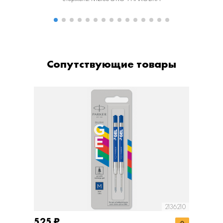
Сопутствующие товары
2136210
525
₽
776
₽