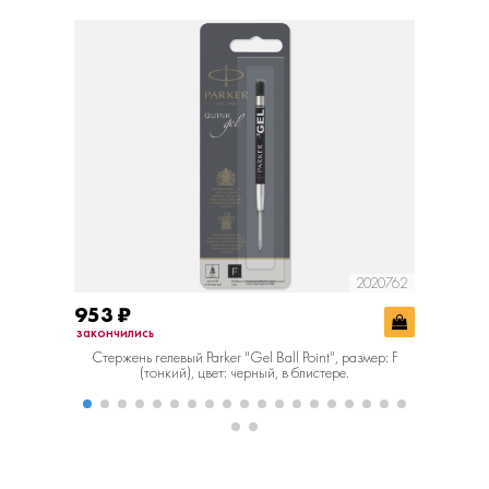
2020762
953
₽
726
₽
закончились
в наличии
Cтержень гелевый Parker "Gel Ball Point", размер: F
Cтержен
(тонкий), цвет: черный, в блистере.