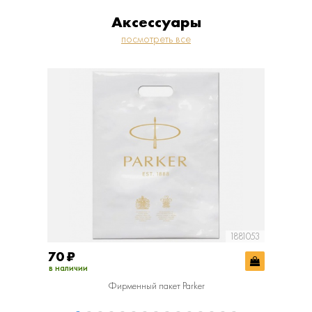
Аксессуары
посмотреть все
1881053
70
₽
400
₽
в наличии
в наличии
Фирменный пакет Parker
Фир