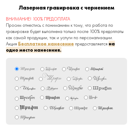
Лазерная гравировка с чернением
ВНИМАНИЕ! 100% ПРЕДОПЛАТА
Просим отнестись с пониманием к тому, что работа по
гравировке будет выполнена только после 100% предоплаты
как самой продукции, так и услуги по персонализации.
Акция
Бесплатное нанесение
предоставляется
на
одно место нанесения.
Шрифт
Шрифт
Шрифт
Шрифт
Шрифт
Шрифт
Шрифт
Шрифт
Шрифт
Шрифт
Шрифт
Шрифт
Шрифт
Шрифт
Шрифт
Шрифт
Шрифт
Шрифт
Шрифт
Шрифт
Шрифт