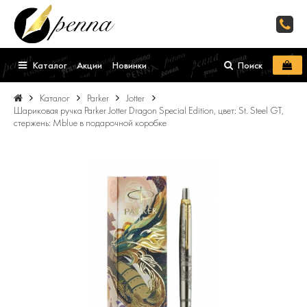
Каталог
Акции
Новинки
Поиск
Каталог
Parker
Jotter
Шариковая ручка Parker Jotter Dragon Special Edition, цвет: St. Steel GT,
стержень: Mblue в подарочной коробке