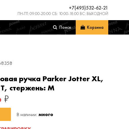
+7(495)532-62-21
ПН-ПТ: 09:00-20:00 СБ: 10:00-18:00 ВС: ВЫХОДНОЙ
Поиск
Корзина
068358
вая ручка Parker Jotter XL,
CT, стержень: M
6
₽
В наличии:
много
ГРАВИРОВКУ