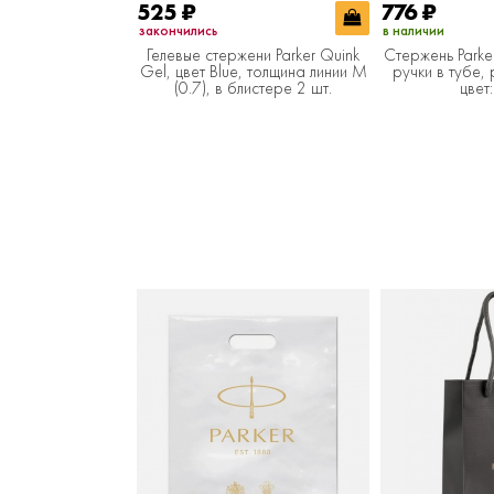
525
₽
776
₽
закончились
в наличии
Гелевые стержени Parker Quink
Стержень Parke
Gel, цвет Blue, толщина линии M
ручки в тубе, 
(0.7), в блистере 2 шт.
цвет: