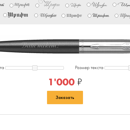
Шрифт
Шрифт
Шри
фт
Шрифт
Шрифт
Шрифт
Шрифт
Шри
Шрифт
Шрифт
Ваш текст!
та
Размер текста
1'000
₽
Заказать