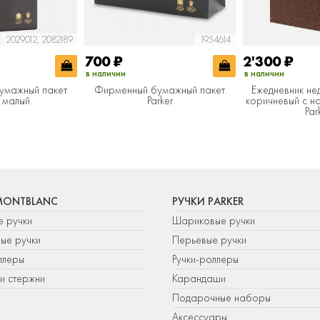
2029012, 2082189
1954614
700
₽
2'300
₽
в наличии
в наличии
умажный пакет
Фирменный бумажный пакет
Ежедневник не
r малый
Parker
коричневый c н
Par
MONTBLANC
РУЧКИ PARKER
е ручки
Шариковые ручки
ые ручки
Перьевые ручки
ллеры
Ручки-роллеры
и стержни
Карандаши
Подарочные наборы
Аксессуары