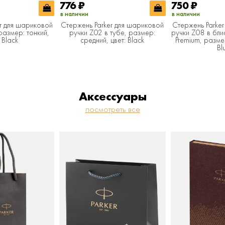
776
₽
750
₽
в наличии
в наличии
r для шариковой
Стержень Parker для шариковой
Стержень Parke
размер: тонкий,
ручки Z02 в тубе, размер:
ручки Z08 в бли
 Black
средний, цвет: Black
Premium, размер
Bl
Аксессуары
посмотреть все