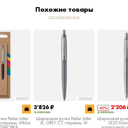
Похожие товары
посмотреть все
2096873
2068360
3'826
₽
2'206
-40%
в наличии
в наличии
а Parker Jotter
Шариковая ручка Parker Jotter
Шариковая ручка 
, стержень: Mblue
XL, GREY CT, стержень: M
SE20 Mon
УПАКОВКА
подарочной уп