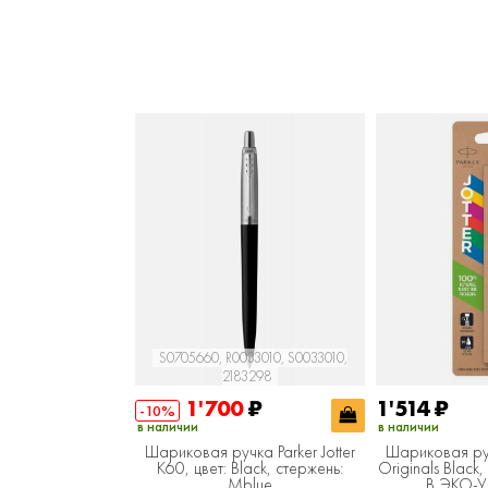
S0705660, R0033010, S0033010,
2183298
1'700
₽
1'514
₽
-10%
в наличии
в наличии
Шариковая ручка Parker Jotter
Шариковая ручк
K60, цвет: Black, стержень:
Originals Black
Mblue
В ЭКО-