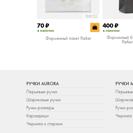
1881053
70
₽
400
₽
в наличии
в наличии
Фирменный б
Фирменный пакет Parker
Parke
РУЧКИ AURORA
РУЧКИ 
Перьевые ручки
Перьевы
Шариковые ручки
Шариков
Ручки-роллеры
Ручки-ро
Карандаши
Чернила 
Чернила и стержни