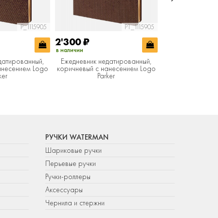
P_1115905
P1_1115905
2'300
₽
2'300
₽
в наличии
в наличии
датированный,
Ежедневник недатированный,
Ежедневник нед
анесением Logo
коричневый c нанесением Logo
коричневый c на
ker
Parker
Park
РУЧКИ WATERMAN
Шариковые ручки
Перьевые ручки
Ручки-роллеры
Аксессуары
Чернила и стержни