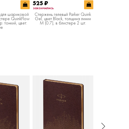
525
₽
776
₽
закончились
в наличии
r для шариковой
Стержень гелевый Parker Quink
Стержень для ша
стере QuinkFlow
Gel, цвет Black, толщина линии
Parker Z08 в бли
: тонкий, цвет:
M (0.7), в блистере 2 шт.
Premium, размер: 
ue
Blu