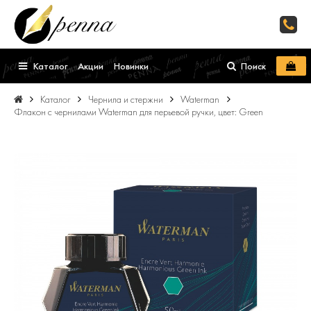
Каталог
Акции
Новинки
Поиск
Каталог
Чернила и стержни
Waterman
Флакон с чернилами Waterman для перьевой ручки, цвет: Green