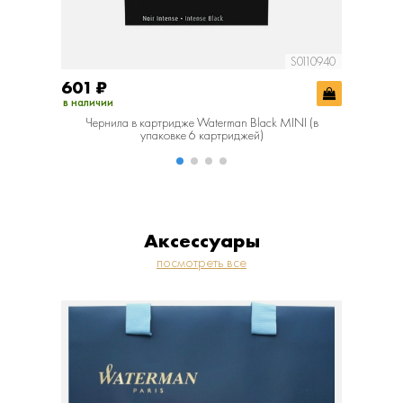
S0110940
601
₽
850
₽
в наличии
в наличии
Чернила в картридже Waterman Black MINI (в
Чернил
упаковке 6 картриджей)
St
Аксессуары
посмотреть все