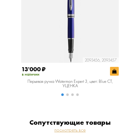
2093456, 2093457
13'000
₽
29'28
в наличии
в наличии
Перьевая ручка Waterman Expert 3, цвет: Blue CT,
Перьевая
УЦЕНКА
Сопутствующие товары
посмотреть все