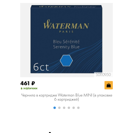
S0110950
461
₽
601
₽
в наличии
в наличии
Чернила в картридже Waterman Blue MINI (в упаковке
Черни
6 картриджей)