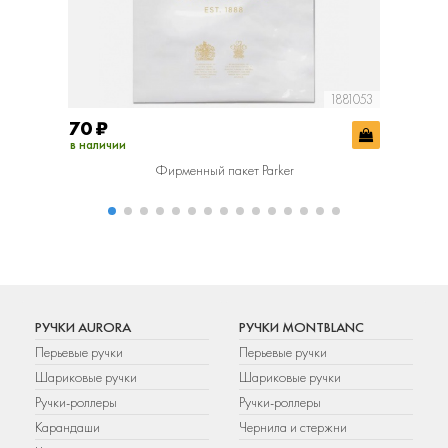
1881053
70
₽
400
₽
в наличии
в наличии
Фирменный пакет Parker
Фир
РУЧКИ AURORA
РУЧКИ MONTBLANC
Перьевые ручки
Перьевые ручки
Шариковые ручки
Шариковые ручки
Ручки-роллеры
Ручки-роллеры
Карандаши
Чернила и стержни