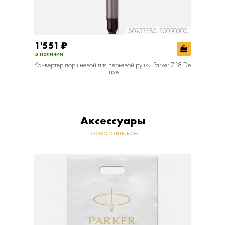
S0953280, S0050300
1'551
₽
в наличии
Конвертер поршневой для перьевой ручки Parker Z18 De
Luxe
Аксессуары
посмотреть все