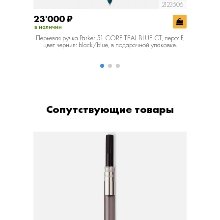
2123506
23'000
₽
36'01
в наличии
в наличии
Перьевая ручка Parker 51 CORE TEAL BLUE CT, перо: F,
Перьев
цвет чернил: black/blue, в подарочной упаковке.
кожан
Сопутствующие товары