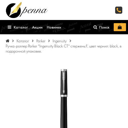
Каталог
Акции
Новинки
Поиск
Каталог
Parker
Ingenuity
Ручка-роллер Parker "Ingenuity Black CT" стержень:F, цвет чернил: black, в
подарочной упаковке.