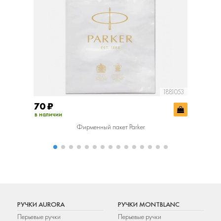
1881053
70
₽
400
₽
в наличии
в наличии
Фирменный пакет Parker
Фир
РУЧКИ AURORA
РУЧКИ MONTBLANC
Перьевые ручки
Перьевые ручки