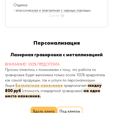
Отделка:
- классическая и элегантная с черным лаковым
Далее
покрытием;
- корпус украшен классическим мотивом Parker,
широкий металлический обод на колпачке;
- длина
: 14 см в закрытом виде;
Детали дизайна:
Персонализация
- с PVD-покрытием (PVD
: напыление
конденсацией из паровой (газовой) фазы (англ.
physical vapour deposition; сокращенно PVD) - метод
Лазерная гравировка с металлизацией
отделки, гарантирующий износостойкость и
позволяющий придать предмету цвет и блеск,
ВНИМАНИЕ! 100% ПРЕДОПЛАТА
сохранив при этом его естественную фактуру. Этот
Просим отнестись с пониманием к тому, что работа по
метод используется в производстве предметов
гравировке будет выполнена только после 100% предоплаты
роскоши, в частности, часов, очков и сотовых
как самой продукции, так и услуги по персонализации.
телефонов).
Акция
Бесплатное нанесение
предполагает
скидку
800 руб
(стоимость стандартной гравировки)
на одно
- с первых слов приспосабливается к любому
место нанесения.
почерку;
- использует ультрасовременную технологию.
Комплектация
: Ручка, стержень черного цвета,
Вдоль клипа
Под клипом