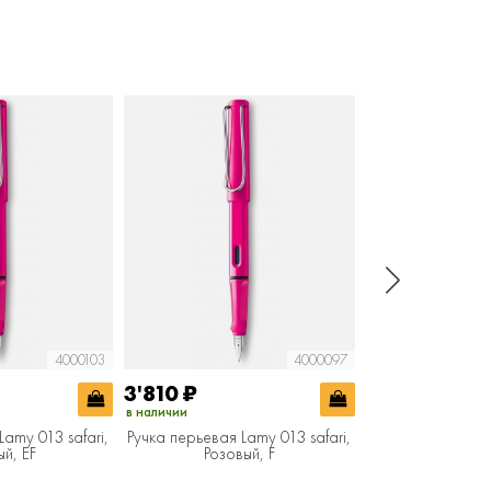
4000103
4000097
3'810
₽
3'810
₽
в наличии
в наличии
Lamy 013 safari,
Ручка перьевая Lamy 013 safari,
Ручка перьевая L
ый, EF
Розовый, F
Розовы