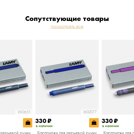
Сопутствующие товары
посмотреть все
1610655
1602077
330
₽
330
₽
в наличии
в наличии
 перьевой ручки
Картриджи для перьевой ручки
Картриджи для 