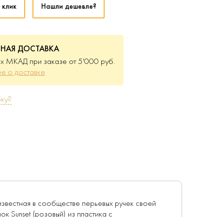
 клик
Нашли дешевле?
ТНАЯ ДОСТАВКА
х МКАД при заказе от 5'000 руб.
е о доставке
ку?
, известная в сообществе перьевых ручек своей
к Sunset (розовый) из пластика с