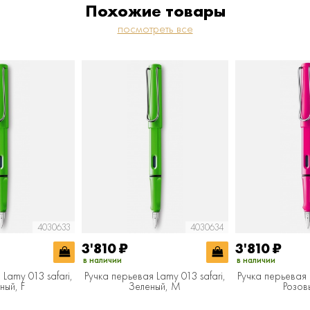
Похожие товары
посмотреть все
4030633
4030634
3'810
₽
3'810
₽
в наличии
в наличии
Lamy 013 safari,
Ручка перьевая Lamy 013 safari,
Ручка перьевая 
ный, F
Зеленый, M
Розов