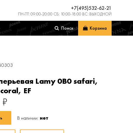
+7(495)532-62-21
ПН-ПТ: 09:00-20:00 СБ: 10:00-18:00 ВС: ВЫХОДНОЙ
Поиск
Корзина
040303
перьевая Lamy 0B0 safari,
coral, EF
₽
В наличии:
нет
ь