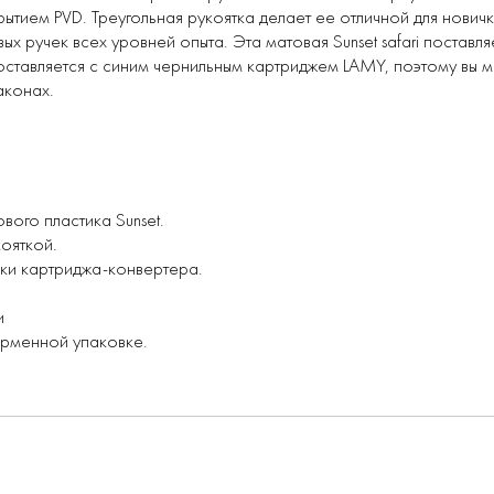
ытием PVD. Треугольная рукоятка делает ее отличной для новичк
вых ручек всех уровней опыта. Эта матовая Sunset safari постав
ставляется с синим чернильным картриджем LAMY, поэтому вы мож
аконах.
вого пластика Sunset.
ояткой.
вки картриджа-конвертера.
и
ирменной упаковке.