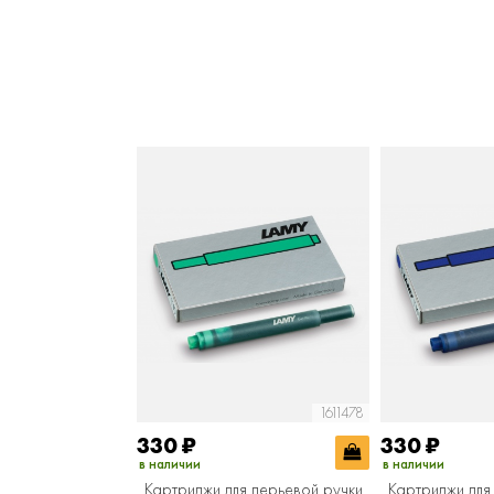
1611478
330
₽
330
₽
в наличии
в наличии
Картриджи для перьевой ручки
Картриджи для