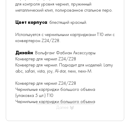
для контроля уровня чернил, пружинный
металлический клип, полированное стальное перо.
Цвет корпуса
: блестящий красный.
Используется с чернильными картриджами Т10 или с
конвертером Z24/Z28.
Дизайн
: Вольфганг Фабиан Аксессуары
Конвертер для чернил Z24/Z28
Конвертер для чернил. Подходит для моделей: Lamy
abc, safari, vista, joy, Al-star, nexx, nexx-M.
Конвертер для чернил Z24/Z28
Чернильные картриджи большого объема
(упаковка 5 шт.) Т10
Чернильные картриджи большого объема
Далее
(упаковка 5 шт.)
Цвета
: черный, синий, красный, фиолетовый,
бирюзовой, сине-черный, зеленый