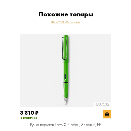
Похожие товары
посмотреть все
4030632
3'810
₽
3'810
в наличии
в наличии
Ручка перьевая Lamy 013 safari, Зеленый, EF
Руч