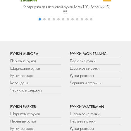
в наличии
в наличии
Картриджи для перьевой ручки Lamy T10, Зеленый, 5
Картриджи
шт.
РУЧКИ AURORA
РУЧКИ MONTBLANC
Перьевые ручки
Перьевые ручки
Шариковые ручки
Шариковые ручки
Ручки-роллеры
Ручки-роллеры
Карандаши
Чернила и стержни
Чернила и стержни
РУЧКИ PARKER
РУЧКИ WATERMAN
Шариковые ручки
Шариковые ручки
Перьевые ручки
Перьевые ручки
Ручки-роллеры
Ручки-роллеры