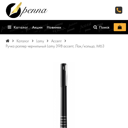
Каталог
Акции
Новинки
Поиск
Каталог
Lamy
Accent
Ручка роллер чернильный Lamy 398 accent, Лак/кольца, M63