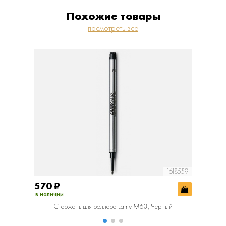
Похожие товары
посмотреть все
1618559
570
₽
570
₽
в наличии
в наличии
Стержень для роллера Lamy M63, Черный
Ст