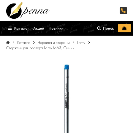
Каталог
Акции
Новинки
Поиск
Каталог
Чернила и стержни
Lamy
Стержень для роллера Lamy M63, Синий