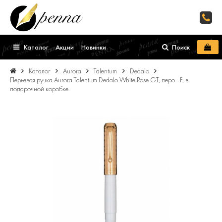
Каталог
Акции
Новинки
Поиск
Каталог
Aurora
Talentum
Dedalo
Перьевая ручка Aurora Talentum Dedalo White Rose GT, перо - F, в
подарочной коробке