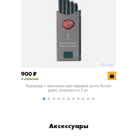
129-MX5
900
₽
900
₽
в наличии
в наличии
Картридж с чернилами для перьевой ручки Aurora
Картридж 
green, упаковка из 5 шт.
Аксессуары