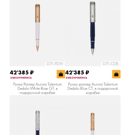
D71-PDW
D71-CDB
42'385
₽
42'385
₽
закончились
закончились
Ручка Роллер Aurora Talentum
Ручка-роллер Aurora Talentum
Dedalo White Rose GT, в
Dedalo Blue CT, в подарочной
подарочной коробке
коробке