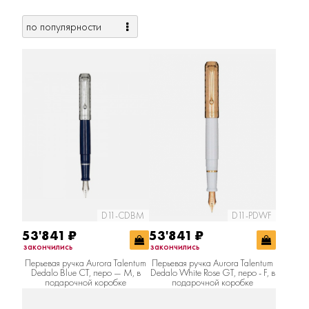
D11-CDBM
D11-PDWF
53'841
₽
53'841
₽
закончились
закончились
Перьевая ручка Aurora Talentum
Перьевая ручка Aurora Talentum
Dedalo Blue CT, перо — M, в
Dedalo White Rose GT, перо - F, в
подарочной коробке
подарочной коробке