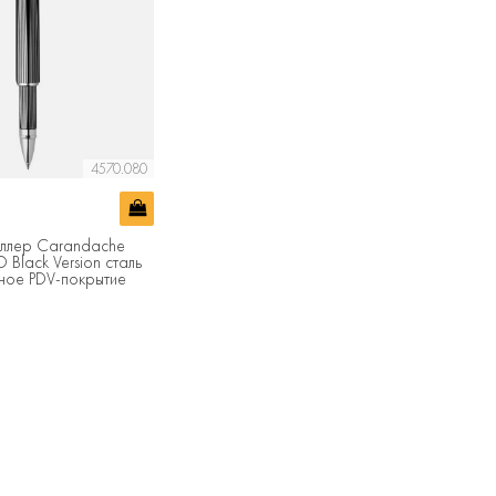
4570.080
оллер Carandache
 Black Version сталь
ное PDV-покрытие