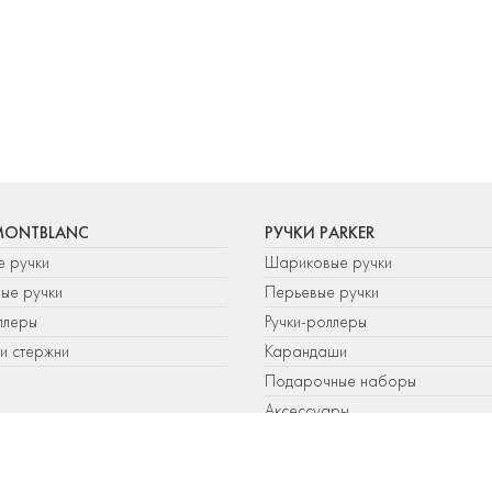
MONTBLANC
РУЧКИ PARKER
е ручки
Шариковые ручки
ые ручки
Перьевые ручки
ллеры
Ручки-роллеры
и стержни
Карандаши
Подарочные наборы
Аксессуары
Чернила и стержни