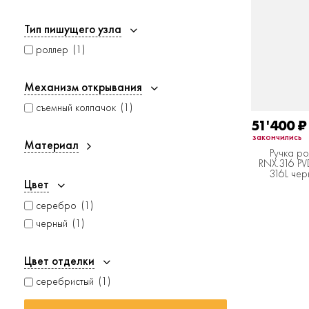
Тип пишущего узла
роллер
1
Механизм открывания
съемный колпачок
1
51'400
₽
закончились
Материал
Ручка р
RNX.316 PVD
316L чер
Цвет
серебро
1
черный
1
Цвет отделки
серебристый
1