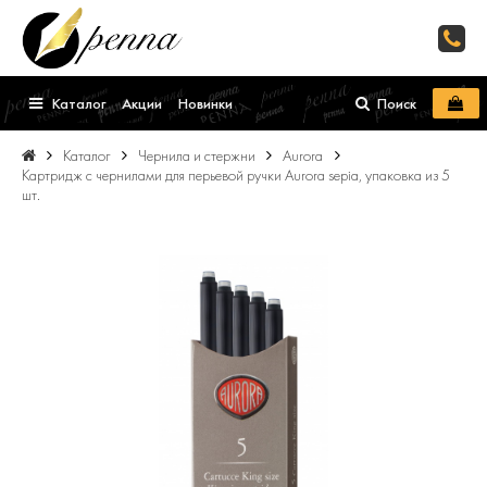
Каталог
Акции
Новинки
Поиск
Каталог
Чернила и стержни
Aurora
Картридж с чернилами для перьевой ручки Aurora sepia, упаковка из 5
шт.