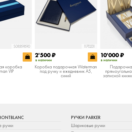
S0889890
1170231
2'500
₽
10'000
₽
в наличии
в наличии
ая коробка
Коробка подарочная Waterman
Подарочна
man VIP
под ручку и ежедневник А5,
прямоугольна
синий
записной книж
MONTBLANC
РУЧКИ PARKER
е ручки
Шариковые ручки