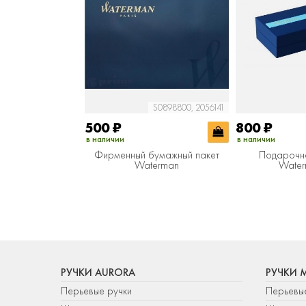
S0898800, 2056141
500
₽
800
₽
в наличии
в наличии
Фирменный бумажный пакет
Подарочн
Waterman
Water
РУЧКИ AURORA
РУЧКИ 
Перьевые ручки
Перьевы