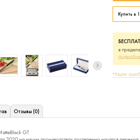
Купить в 1
БЕСПЛА
в предела
подробне
Нашли ошиб
тав
Отзывы (0)
MatteBlack GT
рта 2020 на наших производствах постепенно начался переход