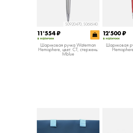
S0920470, S0616140
11'554
₽
12'500
₽
в наличии
в наличии
Шариковая ручка Waterman
Шариковая р
Hemisphere, цвет: CT, стержень:
Hemispher
Mblue