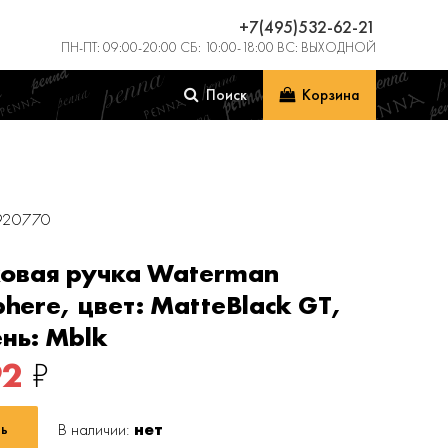
+7(495)532-62-21
ПН-ПТ: 09:00-20:00 СБ: 10:00-18:00 ВС: ВЫХОДНОЙ
Поиск
Корзина
0920770
овая ручка Waterman
here, цвет: MatteBlack GT,
нь: Mblk
92
₽
В наличии:
нет
ь