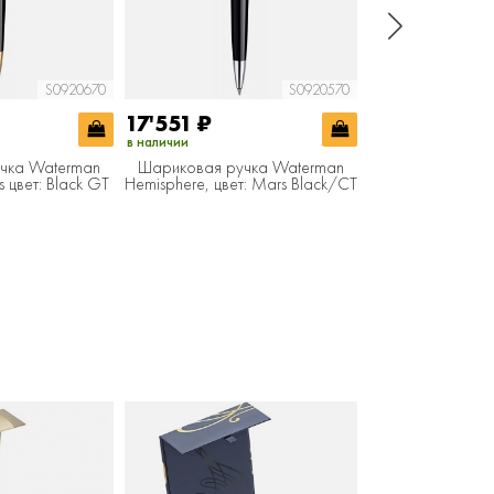
S0920670
S0920570
17'551
₽
17'551
₽
в наличии
в наличии
чка Waterman
Шариковая ручка Waterman
Шариковая руч
 цвет: Black GT
Hemisphere, цвет: Mars Black/CT
Hemisphere, цвет
стержень