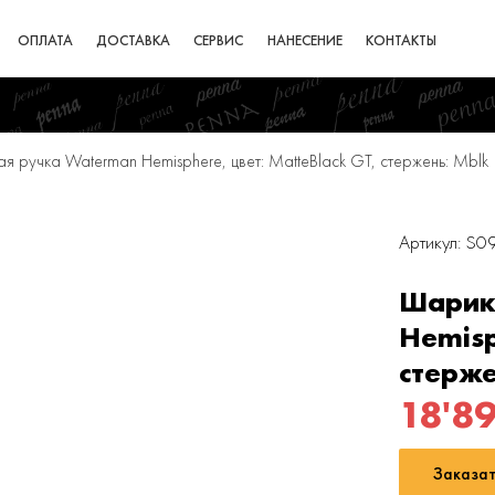
ОПЛАТА
ДОСТАВКА
СЕРВИС
НАНЕСЕНИЕ
КОНТАКТЫ
я ручка Waterman Hemisphere, цвет: MatteBlack GT, стержень: Mblk
Артикул: S
Шарик
Hemisp
стерже
18'8
Заказат