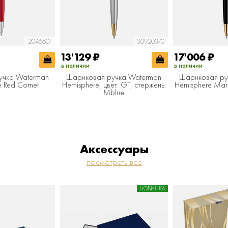
2046601
S0920370
13'129
₽
17'006
₽
в наличии
в наличии
учка Waterman
Шариковая ручка Waterman
Шариковая ру
e Red Comet
Hemisphere, цвет: GT, стержень:
Hemisphere Mars
Mblue
Аксессуары
посмотреть все
НОВИНКА