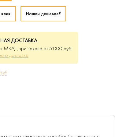
 клик
Нашли дешевле?
ТНАЯ ДОСТАВКА
х МКАД при заказе от 5'000 руб.
е о доставке
ку?
 на новые подарочные коробки без листовок с