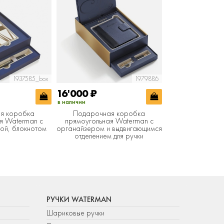
1937585_box
1979886
16'000
₽
в наличии
я коробка
Подарочная коробка
я Waterman с
прямоугольная Waterman с
кой, блокнотом
органайзером и выдвигающимся
отделением для ручки
РУЧКИ WATERMAN
Шариковые ручки