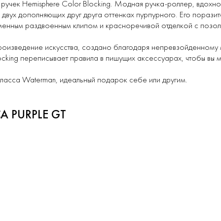
ручек Hemisphere Color Blocking. Модная ручка-роллер, вдохн
двух дополняющих друг друга оттенках пурпурного. Его порази
менным раздвоенным клипом и красноречивой отделкой с позол
оизведение искусства, создано благодаря непревзойденному м
cking переписывает правила в пишущих аксессуарах, чтобы вы м
ласса Waterman, идеальный подарок себе или другим.
 PURPLE GT