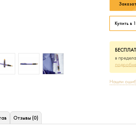
Заказат
Купить в 1
БЕСПЛА
в предела
подробне
Нашли ошиб
тав
Отзывы (0)