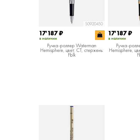
S0920450
17'187
₽
17'187
₽
в наличии
в наличии
Ручка-роллер Waterman
Ручка-ролл
Hemisphere, цвет: CT, стержень:
Hemisphere, цве
Fblk
F