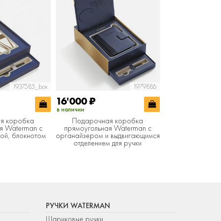
1937585_box
1979886
16'000
₽
в наличии
я коробка
Подарочная коробка
я Waterman с
прямоугольная Waterman с
кой, блокнотом
органайзером и выдвигающимся
отделением для ручки
РУЧКИ WATERMAN
Шариковые ручки