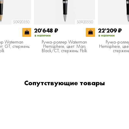
S0920350
S0920550
20'648
₽
22'209
₽
в наличии
в наличии
ер Waterman
Ручка-роллер Waterman
Ручка-ролл
т: GT, стержень:
Hemisphere, цвет: Mars
Hemisphere, цве
blk
Black/CT, стержень: Fblk
стержень
Сопутствующие товары