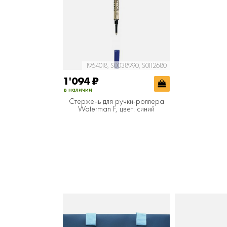
1964018, S0038990, S0112680
1'094
₽
в наличии
Стержень для ручки-роллера
Waterman F, цвет: синий