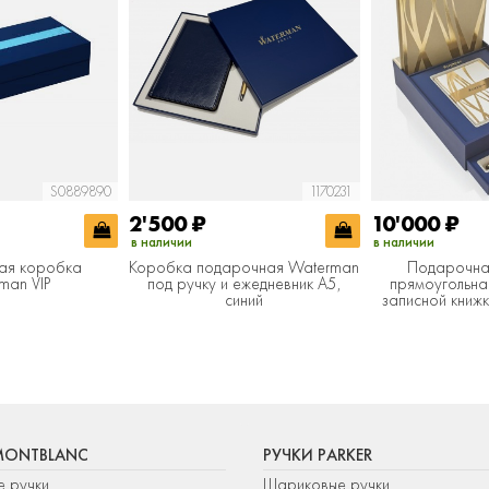
S0889890
1170231
2'500
₽
10'000
₽
в наличии
в наличии
ая коробка
Коробка подарочная Waterman
Подарочна
man VIP
под ручку и ежедневник А5,
прямоугольна
синий
записной книж
MONTBLANC
РУЧКИ PARKER
е ручки
Шариковые ручки