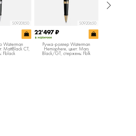
S0920850
S0920650
22'497
₽
25'000
₽
в наличии
в наличии
ер Waterman
Ручка-роллер Waterman
Ручка ролле
т: MattBlack CT,
Hemisphere, цвет: Mars
Hemisphere Colou
: Fblack
Black/GT, стержень: Fblk
CT, стержень: F,
подарочной