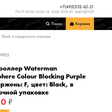
+7(495)532-62-21
ПН-ПТ: 09:00-20:00 СБ: 10:00-18:00 ВС: ВЫХОДНОЙ
Поиск
Корзина
т: Black, в подарочной упаковке
79922
 роллер Waterman
here Colour Blocking Purple
ржень: F, цвет: Black, в
очной упаковке
50
₽