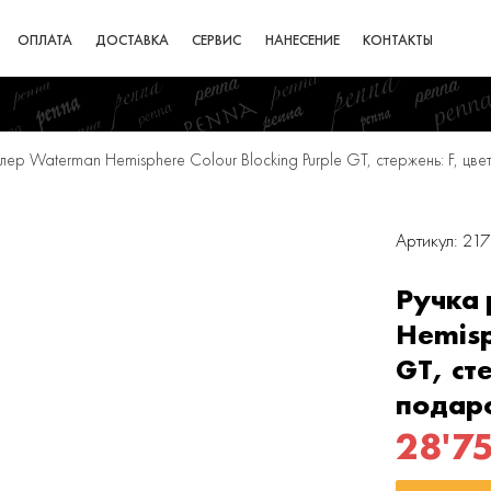
ОПЛАТА
ДОСТАВКА
СЕРВИС
НАНЕСЕНИЕ
КОНТАКТЫ
лер Waterman Hemisphere Colour Blocking Purple GT, стержень: F, цве
Артикул: 21
Ручка
Hemisp
GT, сте
подар
28'7