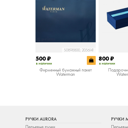
S0898800, 2056141
500
₽
800
₽
в наличии
в наличии
Фирменный бумажный пакет
Подарочн
Waterman
Water
РУЧКИ AURORA
РУЧКИ 
Перьевые ручки
Перьевы