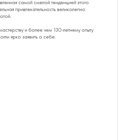
овленная самой смелой тенденцией этого
тельная привлекательность великолепно
отой.
астерству и более чем 130-летнему опыту
огли ярко заявить о себе.