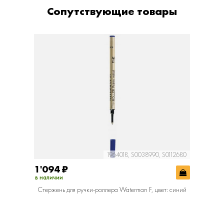
Сопутствующие товары
1964018, S0038990, S0112680
1'094
₽
в наличии
Стержень для ручки-роллера Waterman F, цвет: синий