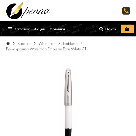
Каталог
Акции
Новинки
Поиск
Каталог
Waterman
Embleme
Ручка-роллер Waterman Embleme Ecru White CT