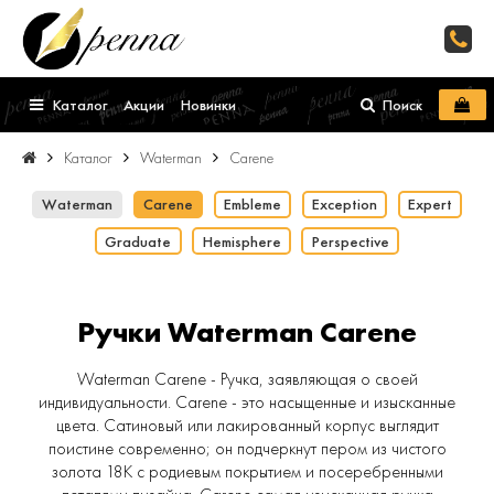
Каталог
Акции
Новинки
Поиск
Каталог
Waterman
Carene
Waterman
Carene
Embleme
Exception
Expert
Graduate
Hemisphere
Perspective
Ручки Waterman Carene
Waterman Carene - Ручка, заявляющая о своей
индивидуальности. Carene - это насыщенные и изысканные
цвета. Сатиновый или лакированный корпус выглядит
поистине современно; он подчеркнут пером из чистого
золота 18K с родиевым покрытием и посеребренными