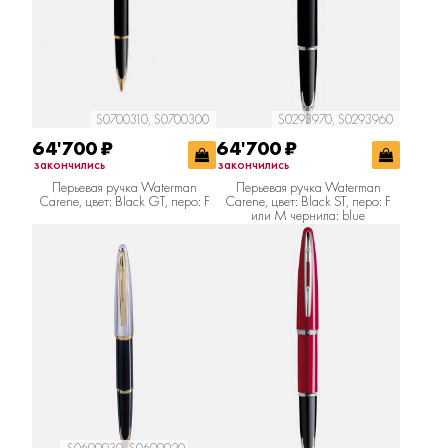
S0700310, S0700300
S0293970, S0293960
64'700
₽
64'700
₽
закончились
закончились
Перьевая ручка Waterman
Перьевая ручка Waterman
Carene, цвет: Black GT, перо: F
Carene, цвет: Black ST, перо: F
или М чернила: blue