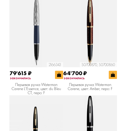
2166343
S0700870, S0700860
79'615
₽
64'700
₽
закончились
закончились
Перьевая ручка Waterman
Перьевая ручка Waterman
Carene L'Essence, цвет: du Bleu
Carene, цвет: Amber, перо: F
CT, перо: F