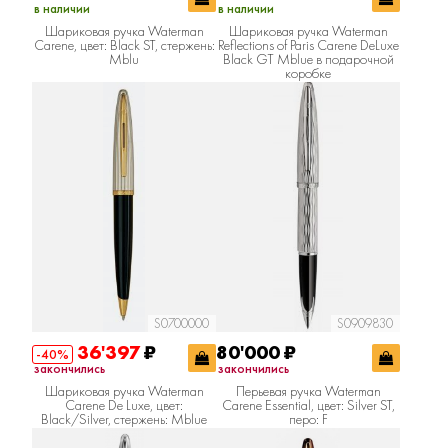
в наличии
в наличии
Шариковая ручка Waterman
Шариковая ручка Waterman
Carene, цвет: Black ST, стержень:
Reflections of Paris Carene DeLuxe
Mblu
Black GT Mblue в подарочной
коробке
S0700000
S0909830
36'397
₽
80'000
₽
-40%
закончились
закончились
Шариковая ручка Waterman
Перьевая ручка Waterman
Carene De Luxe, цвет:
Carene Essential, цвет: Silver ST,
Black/Silver, стержень: Mblue
перо: F