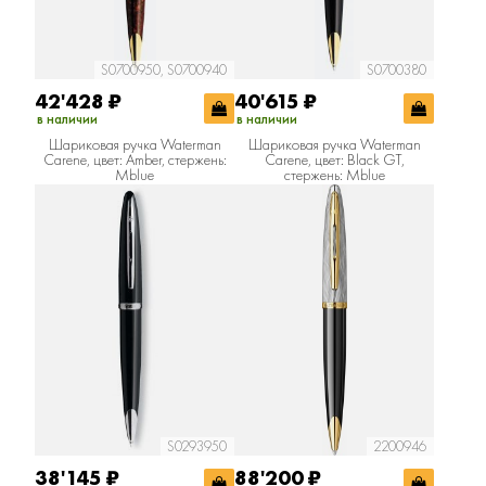
S0700950, S0700940
S0700380
42'428
₽
40'615
₽
в наличии
в наличии
Шариковая ручка Waterman
Шариковая ручка Waterman
Carene, цвет: Amber, стержень:
Carene, цвет: Black GT,
Mblue
стержень: Mblue
S0293950
2200946
38'145
₽
88'200
₽