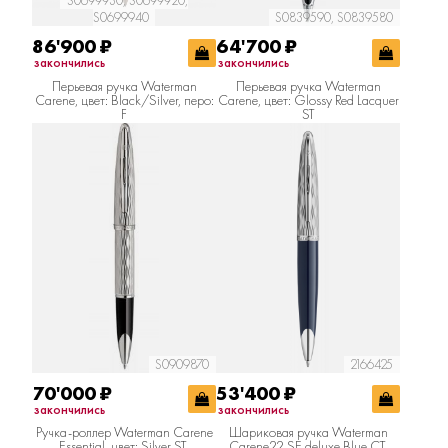
S0699930, S0699920,
S0699940
S0839590, S0839580
86'900
₽
64'700
₽
закончились
закончились
Перьевая ручка Waterman
Перьевая ручка Waterman
Carene, цвет: Black/Silver, перо:
Carene, цвет: Glossy Red Lacquer
F
ST
S0909870
2166425
70'000
₽
53'400
₽
закончились
закончились
Ручка-роллер Waterman Carene
Шариковая ручка Waterman
Essential, цвет: Silver ST,
Carene22 SE deluxe Blue CT,