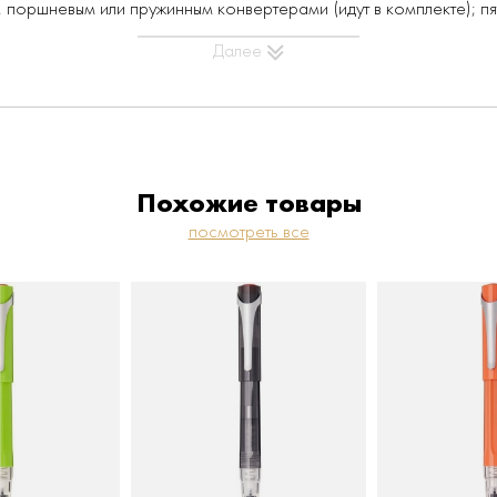
м, поршневым или пружинным конвертерами (идут в комплекте); пя
Далее
особенность в том,
что ручки Swipe можно заправить 
Похожие товары
тером и фирменными картриджами TWSBI.
посмотреть все
 полупрозрачного пластика дымчато-серого цвета, зона захват
лпачок на торце украшен пластиковой эмблемой красного цвет
равляется тремя разными способами: пружинным конвертером, 
ртриджами стандарта internationa)l. А еще можно заправить че
арреля при заправке пипеткой - 5,64 мл, объем конвертера -1,
).
стиковом футляре белого цвета. В комплекте с ручкой идут пр
артриджа.