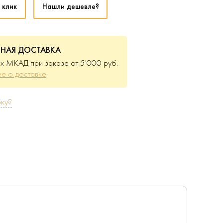
 клик
Нашли дешевле?
ТНАЯ ДОСТАВКА
х МКАД при заказе от 5'000 руб.
е о доставке
ку?