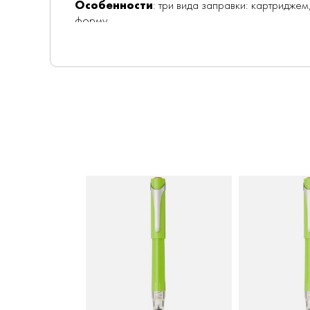
Особенности
: три вида заправки: картридже
форму
Вес
: 15 г
Страна-производитель
: Тайвань
TWSBI Swipe – новая серия ручек от TWSBI. Ее 
конвертером, традиционным поршневым конвер
Корпус и колпачок перьевой ручки выполнен из
нержавеющей стали и украшено гравировкой. Ко
может надеваться на торец корпуса. Ручка зап
фирменными картриджами TWSBI (в том числе ка
шприца или специальной пипетки. Вместимость б
(картридж international short вмещает около 0,7 мл
Ручка поставляется в фирменном небольшом пла
цвета и пружина для дополнительной фиксации к