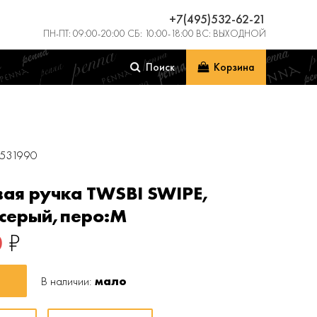
+7(495)532-62-21
ПН-ПТ: 09:00-20:00 СБ: 10:00-18:00 ВС: ВЫХОДНОЙ
Поиск
Корзина
2531990
ая ручка TWSBI SWIPE,
-серый,перо:M
0
₽
В наличии:
мало