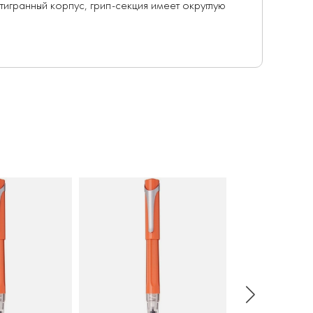
тигранный корпус, грип-секция имеет округлую
тремя разными способами
: пружинным
а полностью прозрачна. Перо выполнено из
а с логотипом бренда. Колпачок при желании
традиционным поршневым конвертером или
рнила мрямо прямо в баррель при помощи
65 мл, объем картриджа TWSBI - 1,4 мл
ужинный конвертер, фирменный картридж черного