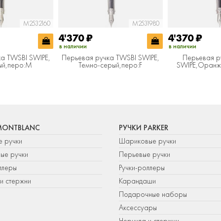
M2532160
M2531980
4'370
₽
4'370
₽
в наличии
в наличии
а TWSBI SWIPE,
Перьевая ручка TWSBI SWIPE,
Перьевая р
ый,перо:M
Темно-серый,перо:F
SWIPE,Оранже
MONTBLANC
РУЧКИ PARKER
е ручки
Шариковые ручки
ые ручки
Перьевые ручки
ллеры
Ручки-роллеры
и стержни
Карандаши
Подарочные наборы
Аксессуары
Чернила и стержни