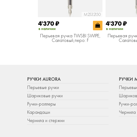
M2532150
4'370
₽
4'370
₽
в наличии
в наличии
Перьевая ручка TWSBI SWIPE,
Перьевая ручк
Салатовый,перо: F
Салатов
РУЧКИ AURORA
РУЧКИ 
Перьевые ручки
Перьевы
Шариковые ручки
Шариков
Ручки-роллеры
Ручки-ро
Карандаши
Чернила 
Чернила и стержни