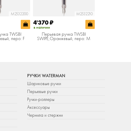
M2532200
M2532210
4'370
₽
4'370
₽
в наличии
в наличии
учка TWSBI
Перьевая ручка TWSBI
Перьевая ручка
вый, перо: F
SWIPE,Оранжевый, перо: M
Темно-сини
РУЧКИ WATERMAN
Шариковые ручки
Перьевые ручки
Ручки-роллеры
Аксессуары
Чернила и стержни