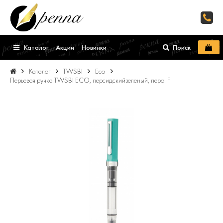
Каталог
Акции
Новинки
Поиск
Каталог
TWSBI
Eco
Перьевая ручка TWSBI ECO, персидскийзеленый, перо: F