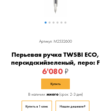
Артикул: M2532600
Перьевая ручка TWSBI ECO,
персидскийзеленый, перо: F
6'080
₽
Купить
В наличии:
много
(срок: 2-3 дня)
Купить в 1 клик
Нашли дешевле?