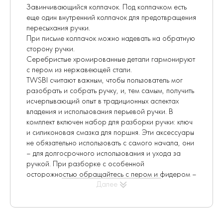
Завинчивающийся колпачок. Под колпачком есть
еще один внутренний колпачок для предотвращения
пересыхания ручки.
При письме колпачок можно надевать на обратную
сторону ручки.
Серебристые хромированные детали гармонируют
с пером из нержавеющей стали.
TWSBI считают важным, чтобы пользователь мог
разобрать и собрать ручку, и, тем самым, получить
исчерпывающий опыт в традиционных аспектах
владения и использования перьевой ручки. В
комплект включен набор для разборки ручки: ключ
и силиконовая смазка для поршня. Эти аксессуары
не обязательно использовать с самого начала, они
– для долгосрочного использования и ухода за
ручкой. При разборке с особенной
осторожностью обращайтесь с пером и фидером –
Далее
это хрупкие детали. В Интернете можно найти
видео про разборку и сборку ручки.
Поршневой механизм заправки работает
просто
: открутите головку поршня, опустите перо