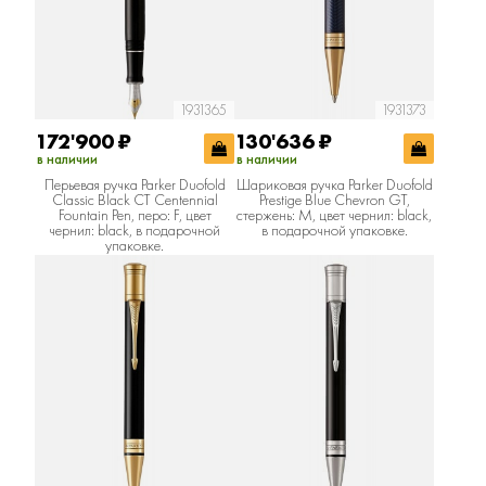
1931365
1931373
172'900
₽
130'636
₽
в наличии
в наличии
Перьевая ручка Parker Duofold
Шариковая ручка Parker Duofold
Classic Black CT Centennial
Prestige Blue Chevron GT,
Fountain Pen, перо: F, цвет
стержень: M, цвет чернил: black,
чернил: black, в подарочной
в подарочной упаковке.
упаковке.