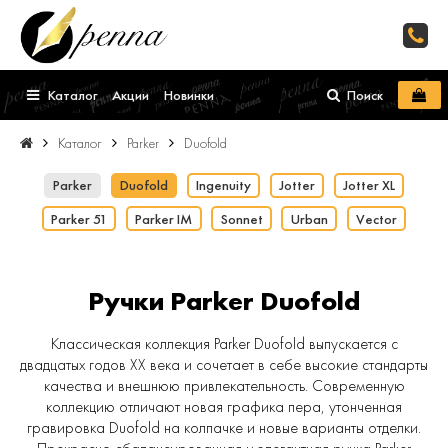
Каталог
Акции
Новинки
Поиск
Каталог
Parker
Duofold
Parker
Duofold
Ingenuity
Jotter
Jotter XL
Parker 51
Parker IM
Sonnet
Urban
Vector
Ручки Parker Duofold
Классическая коллекция Parker Duofold выпускается с
двадцатых годов XX века и сочетает в себе высокие стандарты
качества и внешнюю привлекательность. Современную
коллекцию отличают новая графика пера, утонченная
гравировка Duofold на колпачке и новые варианты отделки.