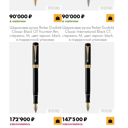
1931386
1931390
90'000
₽
90'000
₽
в наличии
в наличии
Шариковая ручка Parker Duofold
Шариковая ручка Parker Duofold
Classic Black GT Fountain Pen,
Classic International Black CT,
стержень: M, цвет чернил: black,
стержень: M, цвет чернил: black,
в подарочной упаковке.
в подарочной упаковке.
1931382
1931381
172'900
₽
147'500
₽
закончились
закончились