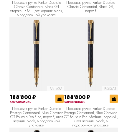
Перьевая ручка Parker Duofold
Перьевая ручка Parker Duofold
Classic Centennial Black GT
Classic Centennial, Black GT,
стержень: M, цвет чернил: black,
перо: F
в подарочной упаковке.
1931369
1931370
188'800
₽
188'800
₽
закончились
закончились
Перьевая ручка Parker Duofold
Перьевая ручка Parker Duofold
Prestige Centennial, Blue Chevron
Prestige Centennial, Blue Chevron
GT Foutain Pen Fine, перо: F, цвет
GT Foutain Pen Medium, перо:M ,
чернил: black, в подарочной
цвет чернил: black, в
упаковке.
подарочной упаковке.