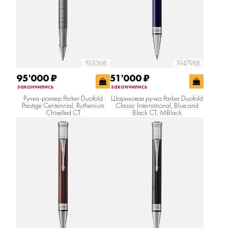
1931368
1947988
95'000
₽
51'000
₽
закончились
закончились
Ручка-роллер Parker Duofold
Шариковая ручка Parker Duofold
Prestige Centennial, Ruthenium
Classic International, Blue and
Chiselled CT
Black CT, MBlack