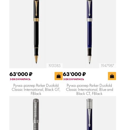
1931385
1947987
63'000
₽
63'000
₽
закончились
закончились
Ручка-роллер Parker Duofold
Ручка-роллер Parker Duofold
Classic International, Black GT,
Classic International, Blue and
FBlack
Black CT, FBlack