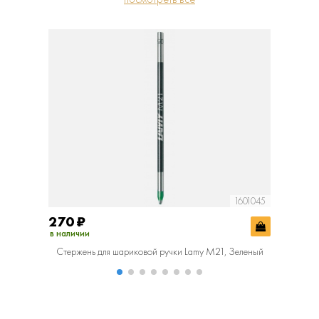
1601045
270
₽
270
₽
в наличии
в наличии
Стержень для шариковой ручки Lamy M21, Зеленый
Стержен