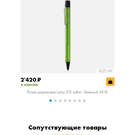
4025549
2'420
₽
2'420
в наличии
в наличии
Ручка шариковая Lamy 213 safari, Зеленый, M16
Ручка
Сопутствующие товары
посмотреть все