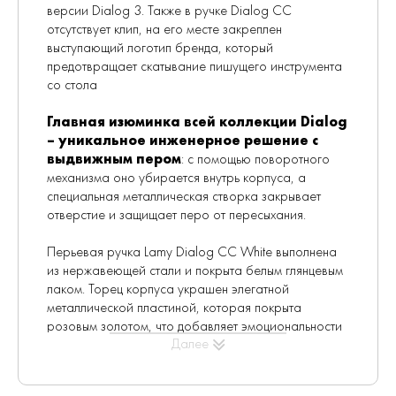
версии Dialog 3. Также в ручке Dialog CC
отсутствует клип, на его месте закреплен
выступающий логотип бренда, который
предотвращает скатывание пишущего инструмента
со стола
Главная изюминка всей коллекции Dialog
– уникальное инженерное решение с
выдвижным пером
: с помощью поворотного
механизма оно убирается внутрь корпуса, а
специальная металлическая створка закрывает
отверстие и защищает перо от пересыхания.
Перьевая ручка Lamy Dialog CC White выполнена
из нержавеющей стали и покрыта белым глянцевым
лаком. Торец корпуса украшен элегатной
металлической пластиной, которая покрыта
розовым золотом, что добавляет эмоциональности
Далее
общему облику ручки. Золотое 14-каратное перо
покрыто платиной и розовым золотом.