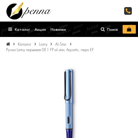
Каталог
Акции
Новинки
Поиск
Каталог
Lamy
Al-Star
Ручка Lamy перьевая 0E1 FP al-star, Aquatic, перо EF