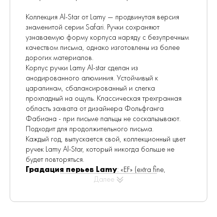
Коллекция Al-Star от Lamy — продвинутая версия
знаменитой серии Safari. Ручки сохраняют
узнаваемую форму корпуса наряду с безупречным
качеством письма, однако изготовлены из более
дорогих материалов.
Корпус ручки Lamy Al-star сделан из
анодированного алюминия. Устойчивый к
царапинам, сбалансированный и слегка
прохладный на ощупь. Классическая трехгранная
область захвата от дизайнера Фольфганга
Фабиана - при письме пальцы не соскальзывают.
Подходит для продолжительного письма.
Каждый год, выпускается свой, коллекционный цвет
ручек Lamy Al-Star, который никогда больше не
будет повторяться.
Градация перьев Lamy
: «EF» (extra fine,
Далее
примерно 0,5 мм) — супер-тонкое перо, которое
часто выбирают художники для скетчей и графики,
а также обладатели мелкого почерка.
комментарии
: Special Edition 2024