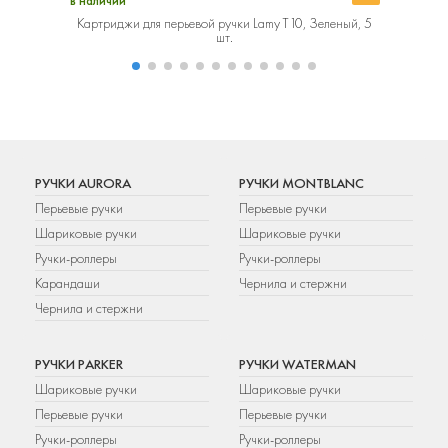
в наличии
в наличии
Картриджи для перьевой ручки Lamy T10, Зеленый, 5
Картриджи
шт.
РУЧКИ AURORA
РУЧКИ MONTBLANC
Перьевые ручки
Перьевые ручки
Шариковые ручки
Шариковые ручки
Ручки-роллеры
Ручки-роллеры
Карандаши
Чернила и стержни
Чернила и стержни
РУЧКИ PARKER
РУЧКИ WATERMAN
Шариковые ручки
Шариковые ручки
Перьевые ручки
Перьевые ручки
Ручки-роллеры
Ручки-роллеры