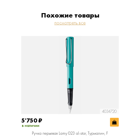
Похожие товары
посмотреть все
4034720
5'750
₽
5'750
в наличии
в наличии
Ручка перьевая Lamy 023 al-star, Турмалин, F
Ручк