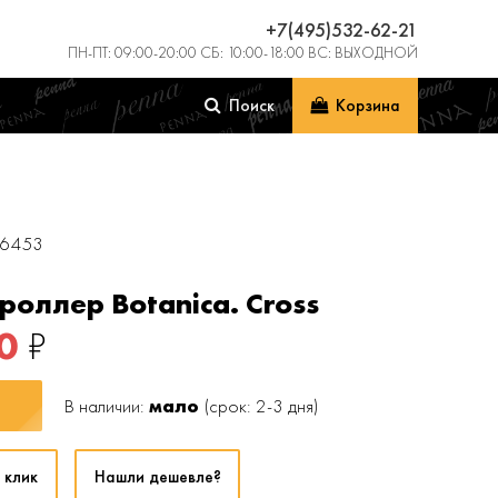
+7(495)532-62-21
ПН-ПТ: 09:00-20:00 СБ: 10:00-18:00 ВС: ВЫХОДНОЙ
Поиск
Корзина
06453
роллер Botanica. Cross
0
₽
В наличии:
мало
(срок: 2-3 дня)
 клик
Нашли дешевле?