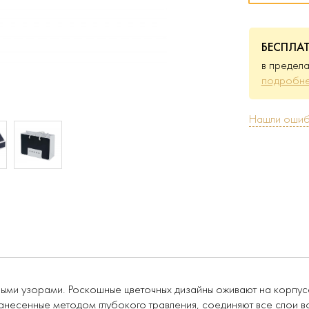
БЕСПЛА
в предела
подробне
Нашли ошиб
чными узорами. Роскошные цветочных дизайны оживают на корпу
нанесенные методом глубокого травления, соединяют все слои в