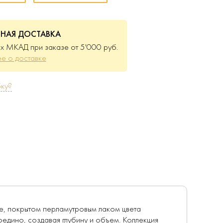
ТНАЯ ДОСТАВКА
х МКАД при заказе от 5'000 руб.
е о доставке
ку?
се, покрытом перламутровым лаком цвета
оедино, создавая глубину и объем. Коллекция