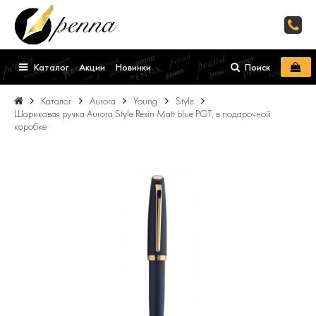
Каталог
Акции
Новинки
Поиск
Каталог
Aurora
Young
Style
Шариковая ручка Aurora Style Resin Matt blue PGT, в подарочной
коробке