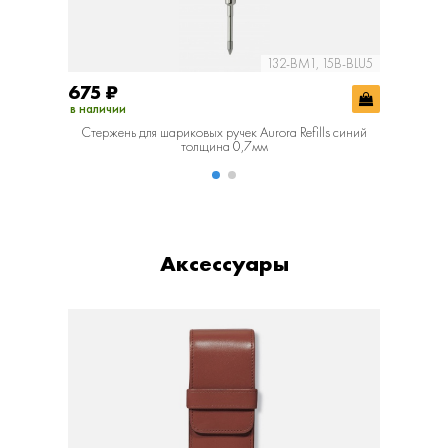
132-BM1, 15B-BLU5
675
₽
675
₽
в наличии
в наличии
Стержень для шариковых ручек Aurora Refills синий
Стержень
толщина 0,7мм
Аксессуары